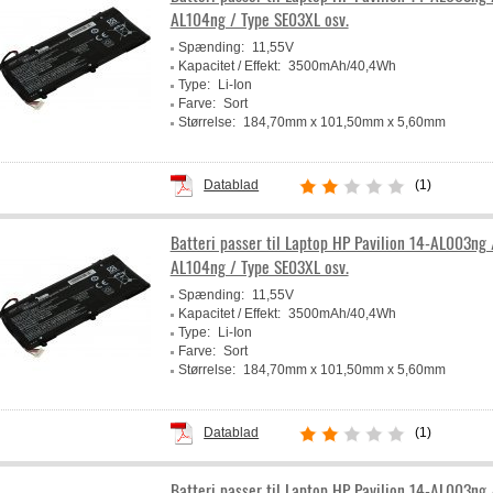
AL104ng / Type SE03XL osv.
Spænding:
11,55V
Kapacitet / Effekt:
3500mAh/40,4Wh
Type:
Li-Ion
Farve:
Sort
Størrelse:
184,70mm x 101,50mm x 5,60mm
Producent:
Powery
Datablad
(1)
Batteri passer til Laptop HP Pavilion 14-AL003ng 
AL104ng / Type SE03XL osv.
Spænding:
11,55V
Kapacitet / Effekt:
3500mAh/40,4Wh
Type:
Li-Ion
Farve:
Sort
Størrelse:
184,70mm x 101,50mm x 5,60mm
Producent:
Powery
Datablad
(1)
Batteri passer til Laptop HP Pavilion 14-AL003ng 