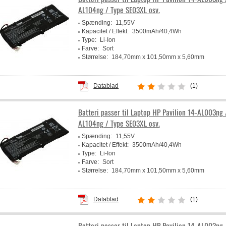
AL104ng / Type SE03XL osv.
Spænding:
11,55V
Kapacitet / Effekt:
3500mAh/40,4Wh
Type:
Li-Ion
Farve:
Sort
Størrelse:
184,70mm x 101,50mm x 5,60mm
Producent:
Powery
Datablad
(1)
Batteri passer til Laptop HP Pavilion 14-AL003ng 
AL104ng / Type SE03XL osv.
Spænding:
11,55V
Kapacitet / Effekt:
3500mAh/40,4Wh
Type:
Li-Ion
Farve:
Sort
Størrelse:
184,70mm x 101,50mm x 5,60mm
Producent:
Powery
Datablad
(1)
Batteri passer til Laptop HP Pavilion 14-AL003ng 