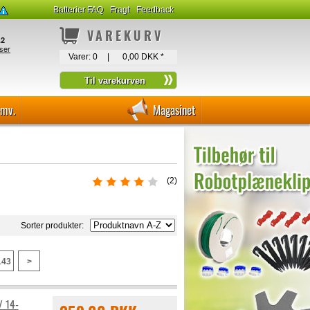
Batterier FAQ
Fragt
Feedback
VAREKURV
Varer:
0
|
0,00 DKK
*
-mv.
Magasinet
(
2
)
Sorter produkter:
143
>
/ 14-