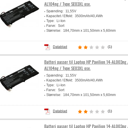
AL104ng / Type SE03XL osv.
Spænding:
11,55V
Kapacitet / Effekt:
3500mAh/40,4Wh
Type:
Li-Ion
Farve:
Sort
Størrelse:
184,70mm x 101,50mm x 5,60mm
Producent:
Powery
Datablad
(1)
Batteri passer til Laptop HP Pavilion 14-AL003ng 
AL104ng / Type SE03XL osv.
Spænding:
11,55V
Kapacitet / Effekt:
3500mAh/40,4Wh
Type:
Li-Ion
Farve:
Sort
Størrelse:
184,70mm x 101,50mm x 5,60mm
Producent:
Powery
Datablad
(1)
Batteri passer til Laptop HP Pavilion 14-AL003ng 