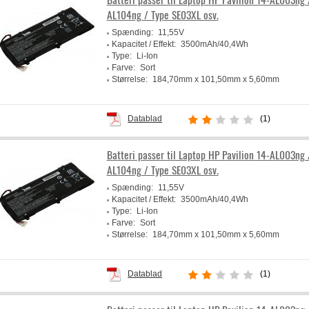
AL104ng / Type SE03XL osv.
Spænding:
11,55V
Kapacitet / Effekt:
3500mAh/40,4Wh
Type:
Li-Ion
Farve:
Sort
Størrelse:
184,70mm x 101,50mm x 5,60mm
Producent:
Powery
Datablad
(1)
Batteri passer til Laptop HP Pavilion 14-AL003ng 
AL104ng / Type SE03XL osv.
Spænding:
11,55V
Kapacitet / Effekt:
3500mAh/40,4Wh
Type:
Li-Ion
Farve:
Sort
Størrelse:
184,70mm x 101,50mm x 5,60mm
Producent:
Powery
Datablad
(1)