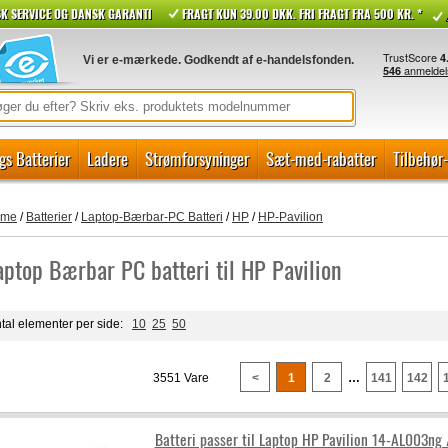
K SERVICE OG DANSK GARANTI
FRAGT KUN 39.00 DKK. FRI FRAGT FRA 500 KR. *
Vi er e-mærkede. Godkendt af e-handelsfonden.
gs Batterier
Ladere
Strømforsyninger
Sæt-med-rabatter
Tilbehør
ome
/
Batterier
/
Laptop-Bærbar-PC Batteri
/
HP
/
HP-Pavilion
aptop Bærbar PC batteri til HP Pavilion
tal elementer per side:
10
25
50
3551 Vare
<
1
2
…
141
142
Batteri passer til Laptop HP Pavilion 14-AL003ng 