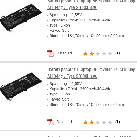
Batteri passer til Laptop HP Pavilion 14-AL003ng 
AL104ng / Type SE03XL osv.
Spænding:
11,55V
Kapacitet / Effekt:
3500mAh/40,4Wh
Type:
Li-Ion
Farve:
Sort
Størrelse:
184,70mm x 101,50mm x 5,60mm
Producent:
Powery
Datablad
(1)
Batteri passer til Laptop HP Pavilion 14-AL003ng 
AL104ng / Type SE03XL osv.
Spænding:
11,55V
Kapacitet / Effekt:
3500mAh/40,4Wh
Type:
Li-Ion
Farve:
Sort
Størrelse:
184,70mm x 101,50mm x 5,60mm
Producent:
Powery
Datablad
(1)