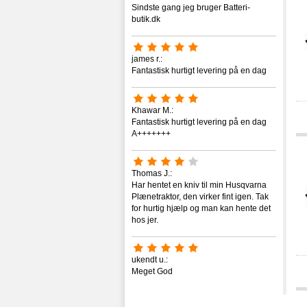
Sindste gang jeg bruger Batteri-
butik.dk
james r.:
Fantastisk hurtigt levering på en dag
Khawar M.:
Fantastisk hurtigt levering på en dag
A+++++++
Thomas J.:
Har hentet en kniv til min Husqvarna
Plænetraktor, den virker fint igen. Tak
for hurtig hjælp og man kan hente det
hos jer.
ukendt u.:
Meget God