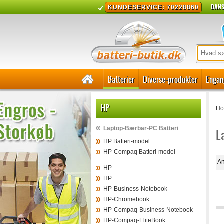
DANS
KUNDESERVICE: 70228860
Batterier
Diverse-produkter
Engan
HP
H
Laptop-Bærbar-PC Batteri
L
HP Batteri-model
HP-Compaq Batteri-model
An
HP
HP
HP-Business-Notebook
HP-Chromebook
HP-Compaq-Business-Notebook
HP-Compaq-EliteBook