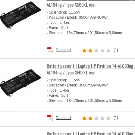
AL104ng / Type SE03XL osv.
Spænding:
11,55V
Kapacitet / Effekt:
3500mAh/40,4Wh
Type:
Li-Ion
Farve:
Sort
Størrelse:
184,70mm x 101,50mm x 5,60mm
Producent:
Powery
Datablad
(1)
Batteri passer til Laptop HP Pavilion 14-AL003ng 
AL104ng / Type SE03XL osv.
Spænding:
11,55V
Kapacitet / Effekt:
3500mAh/40,4Wh
Type:
Li-Ion
Farve:
Sort
Størrelse:
184,70mm x 101,50mm x 5,60mm
Producent:
Powery
Datablad
(1)
Batteri passer til Laptop HP Pavilion 14-AL003ng 