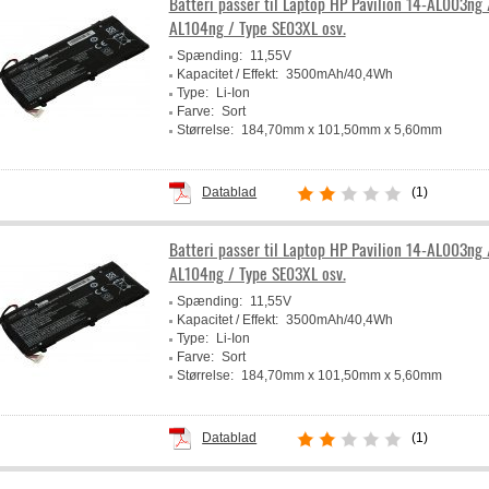
Batteri passer til Laptop HP Pavilion 14-AL003ng 
AL104ng / Type SE03XL osv.
Spænding:
11,55V
Kapacitet / Effekt:
3500mAh/40,4Wh
Type:
Li-Ion
Farve:
Sort
Størrelse:
184,70mm x 101,50mm x 5,60mm
Producent:
Powery
Datablad
(1)
Batteri passer til Laptop HP Pavilion 14-AL003ng 
AL104ng / Type SE03XL osv.
Spænding:
11,55V
Kapacitet / Effekt:
3500mAh/40,4Wh
Type:
Li-Ion
Farve:
Sort
Størrelse:
184,70mm x 101,50mm x 5,60mm
Producent:
Powery
Datablad
(1)