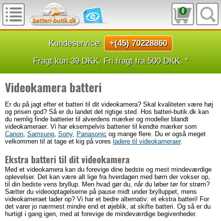
0
Kundeservice:
+(45) 70228860
Fragt kun 39 DKK. Fri fragt fra 500 DKK. *
Videokamera batteri
Er du på jagt efter et batteri til dit videokamera? Skal kvaliteten være høj
og prisen god? Så er du landet det rigtige sted. Hos batteri-butik.dk kan
du nemlig finde batterier til alverdens mærker og modeller blandt
videokameraer. Vi har eksempelvis batterier til kendte mærker som
Canon
,
Samsung
,
Sony
,
Panasonic
og mange flere. Du er også meget
velkommen til at tage et kig på vores
ladere til videokameraer
.
Ekstra batteri til dit videokamera
Med et videokamera kan du forevige dine bedste og mest mindeværdige
oplevelser. Det kan være alt lige fra hverdagen med børn der vokser op,
til din bedste vens bryllup. Men hvad gør du, når du løber tør for strøm?
Sætter du videooptagelserne på pause midt under brylluppet, mens
videokameraet lader op? Vi har et bedre alternativ: et ekstra batteri! For
det varer jo nærmest mindre end et øjeblik, at skifte batteri. Og så er du
hurtigt i gang igen, med at forevige de mindeværdige begivenheder.