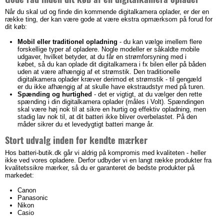
Når du skal ud og finde din kommende digitalkamera oplader, er der en
række ting, der kan være gode at være ekstra opmærksom på forud for
dit køb:
Mobil eller traditionel opladning
- du kan vælge imellem flere
forskellige typer af opladere. Nogle modeller er såkaldte mobile
udgaver, hvilket betyder, at du får en strømforsyning med i
købet, så du kan oplade dit digitalkamera i fx bilen eller på båden
uden at være afhængig af et strømstik. Den traditionelle
digitalkamera oplader kræver derimod et strømstik - til gengæld
er du ikke afhængig af at skulle have ekstraudstyr med på turen.
Spænding og hurtighed
- det er vigtigt, at du vælger den rette
spænding i din digitalkamera oplader (måles i Volt). Spændingen
skal være høj nok til at sikre en hurtig og effektiv opladning, men
stadig lav nok til, at dit batteri ikke bliver overbelastet. På den
måder sikrer du et levedygtigt batteri mange år.
Stort udvalg inden for kendte mærker
Hos batteri-butik.dk går vi aldrig på kompromis med kvaliteten - heller
ikke ved vores opladere. Derfor udbyder vi en langt række produkter fra
kvalitetssikre mærker, så du er garanteret de bedste produkter på
markedet:
Canon
Panasonic
Nikon
Casio