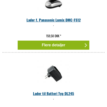
Lader f. Panasonic Lumix DMC-FS12
,
159,50 DKK
*
Flere detaljer
Lader til Batteri Typ DL245
,