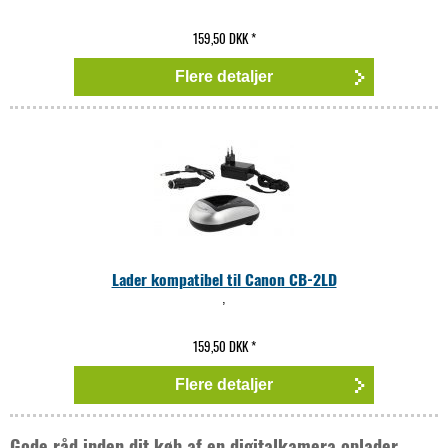
159,50 DKK
*
Flere detaljer
Lader kompatibel til Canon CB-2LD
,
159,50 DKK
*
Flere detaljer
Gode råd inden dit køb af en digitalkamera oplader