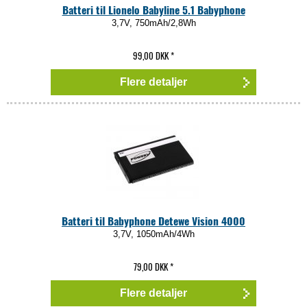
Batteri til Lionelo Babyline 5.1 Babyphone
3,7V, 750mAh/2,8Wh
99,00 DKK
*
Flere detaljer
Batteri til Babyphone Detewe Vision 4000
3,7V, 1050mAh/4Wh
79,00 DKK
*
Flere detaljer