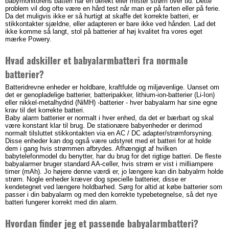
babymonitorens batteri har en defekt eller mister strøm over tid. Dette
problem vil dog ofte være en hård test når man er på farten eller på ferie.
Da det muligvis ikke er så hurtigt at skaffe det korrekte batteri, er
stikkontakter sjældne, eller adapteren er bare ikke ved hånden. Lad det
ikke komme så langt, stol på batterier af høj kvalitet fra vores eget
mærke Powery.
Hvad adskiller et babyalarmbatteri fra normale
batterier?
Batteridrevne enheder er holdbare, kraftfulde og miljøvenlige. Uanset om
det er genopladelige batterier, batteripakker, lithium-ion-batterier (Li-Ion)
eller nikkel-metalhydrid (NiMH) -batterier - hver babyalarm har sine egne
krav til det korrekte batteri.
Baby alarm batterier er normalt i hver enhed, da det er bærbart og skal
være konstant klar til brug. De stationære babyenheder er derimod
normalt tilsluttet stikkontakten via en AC / DC adapter/strømforsyning.
Disse enheder kan dog også være udstyret med et batteri for at holde
dem i gang hvis strømmen afbrydes. Afhængigt af hvilken
babytelefonmodel du benytter, har du brug for det rigtige batteri. De fleste
babyalarmer bruger standard AA-celler, hvis strøm er vist i milliampere
timer (mAh). Jo højere denne værdi er, jo længere kan din babyalrm holde
strøm. Nogle enheder kræver dog specielle batterier, disse er
kendetegnet ved længere holdbarhed. Sørg for altid at købe batterier som
passer i din babyalarm og med den korrekte typebetegnelse, så det nye
batteri fungerer korrekt med din alarm.
Hvordan finder jeg et passende babyalarmbatteri?