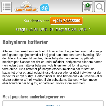
0
Kundeservice:
+(45) 70228860
Fragt kun 39 DKK. Fri fragt fra 500 DKK. *
Babyalarm batterier
Alle som har små børn ved det til tider er hårdt og indser snart, at mange
små gadets og hjælpemidler i høj grad kan lette den travle hverdag. Når
den lille er kommet til verden, bliver babyalarmen sikker og pålidelig
medhjælper. Uanset om det er under måltider, derhjemme eller om natten
- enheden transmitterer babyens lyde til enhver tid for at advare
forældrene. Hvis batteriet på babytelefonen imidlertid har mistet sin
kapacitet efter et antal opladningscyklusser eller er gået i stykker, er der
behov for et nyt hurtigt. Derfor finder du hos batteri-butik.dk reserve- eller
ekstra-batterier af høj kvalitet til din babyalarm. Uanset hvilken model
eller brand du har brug for, er batteriet i vores store sortiment.
Mest populære underkategorier er: