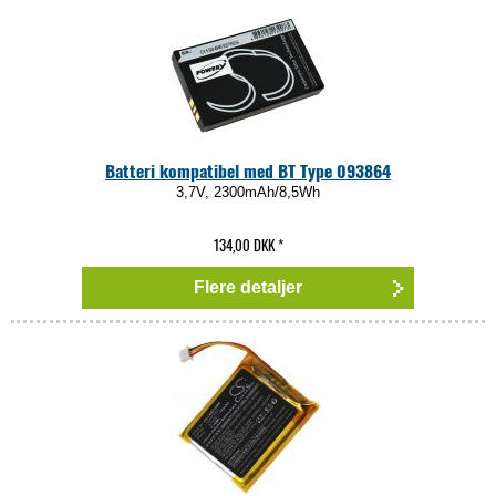
Batteri kompatibel med BT Type 093864
3,7V, 2300mAh/8,5Wh
134,00 DKK
*
Flere detaljer