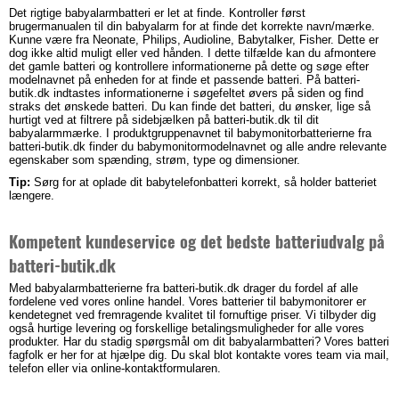
Det rigtige babyalarmbatteri er let at finde. Kontroller først
brugermanualen til din babyalarm for at finde det korrekte navn/mærke.
Kunne være fra Neonate, Philips, Audioline, Babytalker, Fisher. Dette er
dog ikke altid muligt eller ved hånden. I dette tilfælde kan du afmontere
det gamle batteri og kontrollere informationerne på dette og søge efter
modelnavnet på enheden for at finde et passende batteri. På batteri-
butik.dk indtastes informationerne i søgefeltet øvers på siden og find
straks det ønskede batteri. Du kan finde det batteri, du ønsker, lige så
hurtigt ved at filtrere på sidebjælken på batteri-butik.dk til dit
babyalarmmærke. I produktgruppenavnet til babymonitorbatterierne fra
batteri-butik.dk finder du babymonitormodelnavnet og alle andre relevante
egenskaber som spænding, strøm, type og dimensioner.
Tip:
Sørg for at oplade dit babytelefonbatteri korrekt, så holder batteriet
længere.
Kompetent kundeservice og det bedste batteriudvalg på
batteri-butik.dk
Med babyalarmbatterierne fra batteri-butik.dk drager du fordel af alle
fordelene ved vores online handel. Vores batterier til babymonitorer er
kendetegnet ved fremragende kvalitet til fornuftige priser. Vi tilbyder dig
også hurtige levering og forskellige betalingsmuligheder for alle vores
produkter. Har du stadig spørgsmål om dit babyalarmbatteri? Vores batteri
fagfolk er her for at hjælpe dig. Du skal blot kontakte vores team via mail,
telefon eller via online-kontaktformularen.