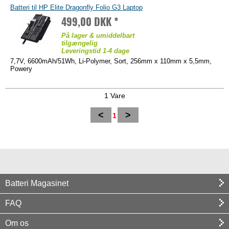
Batteri til HP Elite Dragonfly Folio G3 Laptop
499,00 DKK *
På lager & umiddelbart
tilgængelig
Leveringstid 1-4 dage
7,7V, 6600mAh/51Wh, Li-Polymer, Sort, 256mm x 110mm x 5,5mm,
Powery
1 Vare
<
>
1
Batteri Magasinet
FAQ
Om os