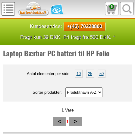
0
Kundeservice:
+(45) 70228860
Fragt kun 39 DKK. Fri fragt fra 500 DKK. *
Laptop Bærbar PC batteri til HP Folio
Antal elementer per side:
10
25
50
Sorter produkter:
1 Vare
<
>
1