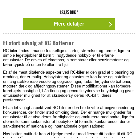
123,75 DKK
*
Flere detaljer
Et stort udvalg af RC Batterier
RC-biler findes i mange forskellige stilarter, størrelser og former, lige fra
simple legetøjsbiler til børn til højtydende hobbybiler til erfarne
entusiaster. De drives af elmotorer, nitromotorer eller benzinmotorer og
kører typisk på enten to eller fire hjul.
Et af de mest tiltalende aspekter ved RC-biler er den grad af tilpasning og
ændring, der er mulig. Hobbyister og entusiaster kan købe og installere
en lang række reservedele og opgraderinger, f.eks. højtydende batterier,
motorer, dæk og affjedringssystemer. Disse modifikationer kan forbedre
køretøjets hastighed, håndtering og generelle ydeevne betydeligt og giver
entusiaster mulighed for at skræddersy deres RC-bil til deres
præferencer.
Et andet vigtigt aspekt ved RC-biler er den brede vifte af begivenheder og
konkurrencer, der finder sted omkring dem. Der er mange muligheder for
entusiaster til at vise deres færdigheder og konkurrere mod andre, lige fra
uformelle sammenkomster af hobbyfolk til formelle konkurrencer, der er
sanktioneret af nationale og internationale organisationer.
Hos batteri-butik.dk kan vi hjælpe med at modificerer dit batteri til dit RC-