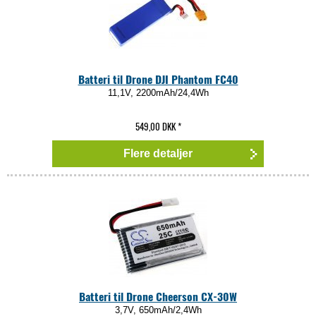
Batteri til Drone DJI Phantom FC40
11,1V, 2200mAh/24,4Wh
549,00 DKK
*
Flere detaljer
Batteri til Drone Cheerson CX-30W
3,7V, 650mAh/2,4Wh