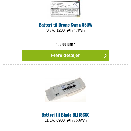
Batteri til Drone Syma X5UW
3,7V, 1200mAh/4,4Wh
109,00 DKK
*
Flere detaljer
Batteri til Blade BLH8660
11,1V, 6900mAh/76,6Wh