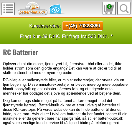
0
Kundeservice:
+(45) 70228860
Fragt kun 39 DKK. Fri fragt fra 500 DKK. *
RC Batterier
Oplever du at din drone, fjernstyret bil, fjernstyret båd eller andet, ikke
holder strøm som den gjorde engang? Det kan være at det er tid til at
skifte batteriet ud med et nyere og bedre.
RC-biler, eller radiostyrede biler, er miniaturekøretøjer, der styres via en
fjernbetjening. Disse miniaturekøretøjer er blevet mere og mere populære
blandt hobbyfolk og entusiaster i årenes løb, og et stigende antal
mennesker har opdaget det sjove og spændende ved at betjene dem.
Dog kan det ogs slide meget på batteriet at køre meget med det
fjernstyrede køretøj. Batteri-butik.dk har et stort udvalg af batterier til
disse RC-køretøjer. På vores webside kan du finde batterier til droner,
både, biler, mm. Hvis du er i tvivl om batteriet du har fundet passer til din
maskine eller du generelt bare har spørgsmål, så stiller batteri-butik.dk
også vores venlige kundeservice til rådighed både på telefon og mail.