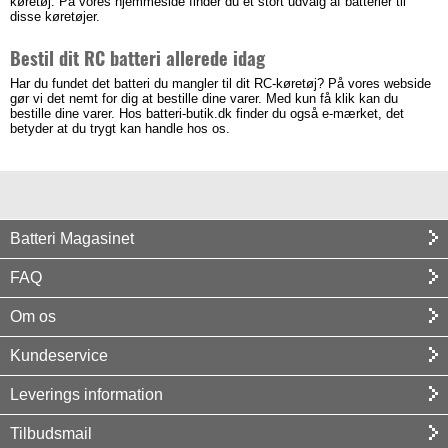
køretøj. På vores hjemmeside finder du et stort udvalg af batterier til
disse køretøjer.
Bestil dit RC batteri allerede idag
Har du fundet det batteri du mangler til dit RC-køretøj? På vores webside
gør vi det nemt for dig at bestille dine varer. Med kun få klik kan du
bestille dine varer. Hos batteri-butik.dk finder du også e-mærket, det
betyder at du trygt kan handle hos os.
Batteri Magasinet
FAQ
Om os
Kundeservice
Leverings information
Tilbudsmail