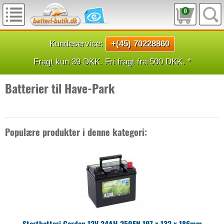
0
Kundeservice:
+(45) 70228860
Fragt kun 39 DKK. Fri fragt fra 500 DKK. *
Batterier til Have-Park
Populære produkter i denne kategori:
Startbatteri Garden 12V 24AH 250EN 197 x 132 x 186mm