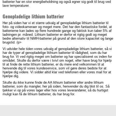
batterier har en stor energibeholdning og også egner sig godt til brug ved
lave temperaturer.
Genopladelige lithium batterier
Her på siden har vi et større udvalg af genopladelige lithium batterier til
foto- og videokameraer og meget mere. Det har den fantastiske fordel, at
batterierne kan lades op flere hundrede gange og faktisk kun taber 5% af
ladningen pr. måned. Lithium batterier er derfor et rigtig godt og meget
bedre alternativ til NiMH-batterier på grund af den store kapacitet og lange
brugstid. /p>
Vi udvider hele tiden vores udvalg af genopladelige lithium batterier, så vi
har de typer af genopladelige litihium batterier til rådighed, som du har
brug for. Vi ved rigtig meget om batterier og har specialiseret os inden for
området. Skulle du derfor være i tvivl om noget, eller have brug for hjælp
til at finde de rette lithium batterier, er du mere end velkommen til at
henvende dig til vores kundeservice, som vil gøre deres bedste for at
hjælpe dig videre. Vi sidder altid klar ved telefonen eller vores mail for at
hjælpe dig.
Skulle du ikke kunne finde de AA lithium batterier eller andre lithium
batterier, som du mangler, her på siden, henvender du dig blot til os. Så
tjekker vi op på vores lager eller hos vores leverandører, så du hurtigst
muligt kan få de lithium batterier, du har brug for.