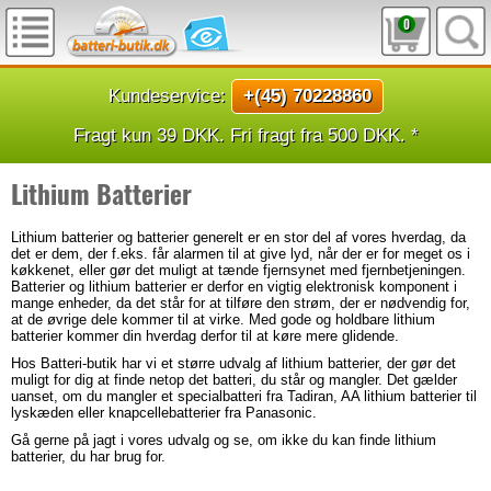
0
Kundeservice:
+(45) 70228860
Fragt kun 39 DKK. Fri fragt fra 500 DKK. *
Lithium Batterier
Lithium batterier og batterier generelt er en stor del af vores hverdag, da
det er dem, der f.eks. får alarmen til at give lyd, når der er for meget os i
køkkenet, eller gør det muligt at tænde fjernsynet med fjernbetjeningen.
Batterier og lithium batterier er derfor en vigtig elektronisk komponent i
mange enheder, da det står for at tilføre den strøm, der er nødvendig for,
at de øvrige dele kommer til at virke. Med gode og holdbare lithium
batterier kommer din hverdag derfor til at køre mere glidende.
Hos Batteri-butik har vi et større udvalg af lithium batterier, der gør det
muligt for dig at finde netop det batteri, du står og mangler. Det gælder
uanset, om du mangler et specialbatteri fra Tadiran, AA lithium batterier til
lyskæden eller knapcellebatterier fra Panasonic.
Gå gerne på jagt i vores udvalg og se, om ikke du kan finde lithium
batterier, du har brug for.