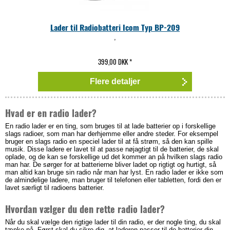
Lader til Radiobatteri Icom Typ BP-209
,
399,00 DKK
*
Flere detaljer
Hvad er en radio lader?
En radio lader er en ting, som bruges til at lade batterier op i forskellige
slags radioer, som man har derhjemme eller andre steder. For eksempel
bruger en slags radio en speciel lader til at få strøm, så den kan spille
musik. Disse ladere er lavet til at passe nøjagtigt til de batterier, de skal
oplade, og de kan se forskellige ud det kommer an på hvilken slags radio
man har. De sørger for at batterierne bliver ladet op rigtigt og hurtigt, så
man altid kan bruge sin radio når man har lyst. En radio lader er ikke som
de almindelige ladere, man bruger til telefonen eller tabletten, fordi den er
lavet særligt til radioens batterier.
Hvordan vælger du den rette radio lader?
Når du skal vælge den rigtige lader til din radio, er der nogle ting, du skal
tænke på. Først skal du sikre dig, at laderen passer til de batterier din