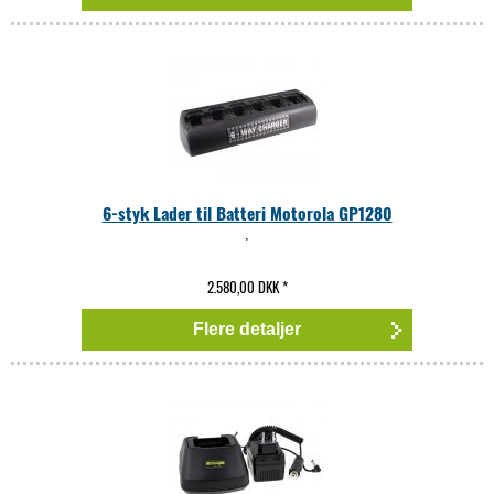
6-styk Lader til Batteri Motorola GP1280
,
2.580,00 DKK
*
Flere detaljer