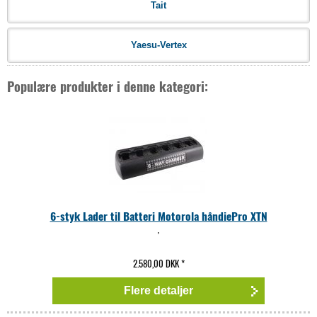
Tait
Yaesu-Vertex
Populære produkter i denne kategori:
6-styk Lader til Batteri Motorola håndiePro XTN
,
2.580,00 DKK
*
Flere detaljer