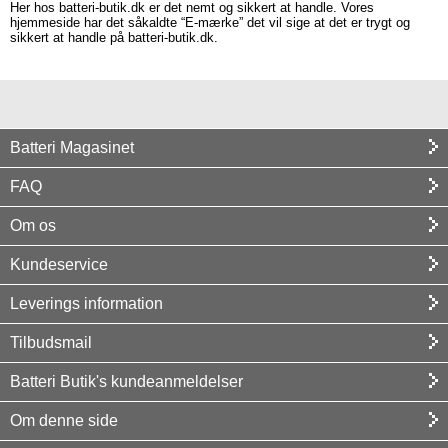
Her hos batteri-butik.dk er det nemt og sikkert at handle. Vores
hjemmeside har det såkaldte “E-mærke” det vil sige at det er trygt og
sikkert at handle på batteri-butik.dk.
Batteri Magasinet
FAQ
Om os
Kundeservice
Leverings information
Tilbudsmail
Batteri Butik's kundeanmeldelser
Om denne side