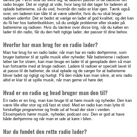
radio bruger. Det er vigtigt at vide, hvor lang tid det tager for laderen at
oplade batterierne, så du ved, hvornår din radio er klar igen. Tænk også
over, om laderen kan tåle til at være udenfor, hvis du nu skal bruge
radioen udenfor. Det er bedst at vælge en lader af god kvalitet, og det kan
du få her hos batteributikken, så du undgår problemer eller skader på
batterierne og radioen. Hvis du tænker over disse ting, når du køber en
lader til din radio, får du den helt rigtige lader, der passer til dine behov.
Hvorfor har man brug for en radio lader?
Man har brug for en radio lader, når man har en radio derhjemme, som
bruger batterier til at spille musik eller nyheder. Når batterierne i radioen
løber tør for strøm, kan man bruge en lader til at genoplade dem så man
kan fortsætte med at bruge radioen. Ladere til radioer er specielt lavet til
at passe til de batterier, de skal oplade og de sørger for at batterierne
bliver ladet op rigtigt og hurtigt. På den måde kan man sikre, at ens radio
altid er klar til at spille musik, når man gerne vil høre det.
Hvad er en radio og hvad bruger man den til?
En radio er en ting, man kan bruge til at høre musik og nyheder. Den kan
være lille eller stor og stå fast et sted. Med en radio kan man lytte til
forskellige programmer og finde ud af hvad der sker i verden.
Eksempelvis hører musik, nyheder, podcast osv. Den er god at have
både derhjemme og når man er ude at køre i bilen.
Har du fundet den rette radio lader?