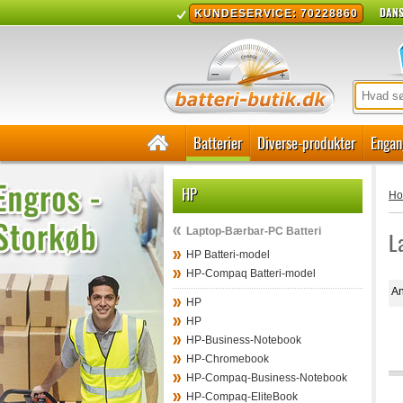
DANS
KUNDESERVICE: 70228860
Batterier
Diverse-produkter
Engan
HP
H
Laptop-Bærbar-PC Batteri
L
HP Batteri-model
HP-Compaq Batteri-model
An
HP
HP
HP-Business-Notebook
HP-Chromebook
HP-Compaq-Business-Notebook
HP-Compaq-EliteBook