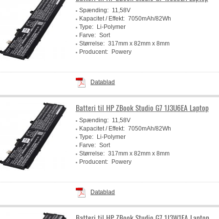
Spænding:
11,58V
Kapacitet / Effekt:
7050mAh/82Wh
Type:
Li-Polymer
Farve:
Sort
Størrelse:
317mm x 82mm x 8mm
Producent:
Powery
Datablad
Batteri til HP ZBook Studio G7 1J3U6EA Laptop
Spænding:
11,58V
Kapacitet / Effekt:
7050mAh/82Wh
Type:
Li-Polymer
Farve:
Sort
Størrelse:
317mm x 82mm x 8mm
Producent:
Powery
Datablad
Batteri til HP ZBook Studio G7 1J3W1EA Laptop