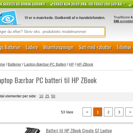
K SERVICE OG DANSK GARANTI
FRAGT KUN 39.00 DKK. FRI FRAGT FRA 500 KR. *
Vi er e-mærkede. Godkendt af e-handelsfonden.
gs Batterier
Ladere
Strømforsyninger
Sæt-med-rabatter
Tilbehør
ome
/
Batterier
/
Laptop-Bærbar-PC Batteri
/
HP
/
HP-ZBook
aptop Bærbar PC batteri til HP ZBook
tal elementer per side:
10
25
50
53 Vare
<
1
2
3
>
Batteri til HP ZBook Create G7 Laptop