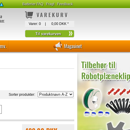
Batterier FAQ
Fragt
Feedback
VAREKURV
Varer:
0
|
0,00 DKK
*
-mv.
Magasinet
Sorter produkter: