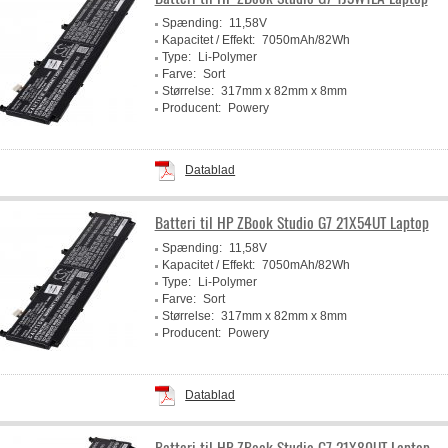
Spænding:
11,58V
Kapacitet / Effekt:
7050mAh/82Wh
Type:
Li-Polymer
Farve:
Sort
Størrelse:
317mm x 82mm x 8mm
Producent:
Powery
Datablad
Batteri til HP ZBook Studio G7 21X54UT Laptop
Spænding:
11,58V
Kapacitet / Effekt:
7050mAh/82Wh
Type:
Li-Polymer
Farve:
Sort
Størrelse:
317mm x 82mm x 8mm
Producent:
Powery
Datablad
Batteri til HP ZBook Studio G7 21X80UT Laptop