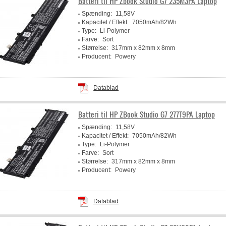
Batteri til HP Zbook Studio G7 235M3PA Laptop
Spænding:
11,58V
Kapacitet / Effekt:
7050mAh/82Wh
Type:
Li-Polymer
Farve:
Sort
Størrelse:
317mm x 82mm x 8mm
Producent:
Powery
Datablad
Batteri til HP ZBook Studio G7 277T9PA Laptop
Spænding:
11,58V
Kapacitet / Effekt:
7050mAh/82Wh
Type:
Li-Polymer
Farve:
Sort
Størrelse:
317mm x 82mm x 8mm
Producent:
Powery
Datablad