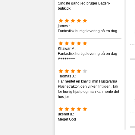
Sindste gang jeg bruger Batteri-
butik.dk
james r.:
Fantastisk hurtigt levering på en dag
Khawar M.:
Fantastisk hurtigt levering på en dag
A+++++++
Thomas J.:
Har hentet en kniv til min Husqvarna
Plænetraktor, den virker fint igen. Tak
for hurtig hjælp og man kan hente det
hos jer.
ukendt u.:
Meget God