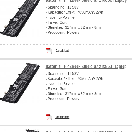
Spænding:
11,58V
Kapacitet / Effekt:
7050mAh/82Wh
Type:
Li-Polymer
Farve:
Sort
Størrelse:
317mm x 82mm x 8mm
Producent:
Powery
Datablad
Batteri til HP ZBook Studio G7 21X85UT Laptop
Spænding:
11,58V
Kapacitet / Effekt:
7050mAh/82Wh
Type:
Li-Polymer
Farve:
Sort
Størrelse:
317mm x 82mm x 8mm
Producent:
Powery
Datablad