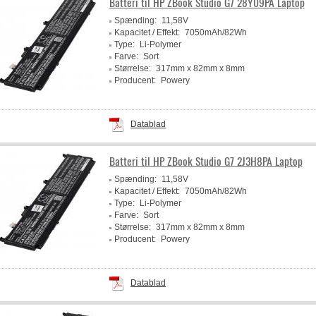
Batteri til HP ZBook Studio G7 28Y09PA Laptop
Spænding:
11,58V
Kapacitet / Effekt:
7050mAh/82Wh
Type:
Li-Polymer
Farve:
Sort
Størrelse:
317mm x 82mm x 8mm
Producent:
Powery
Datablad
Batteri til HP ZBook Studio G7 2J3H8PA Laptop
Spænding:
11,58V
Kapacitet / Effekt:
7050mAh/82Wh
Type:
Li-Polymer
Farve:
Sort
Størrelse:
317mm x 82mm x 8mm
Producent:
Powery
Datablad