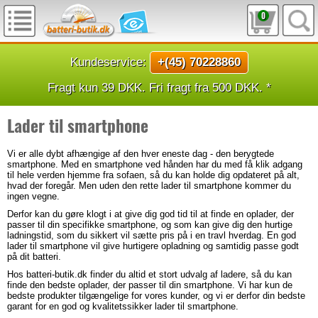
0
Kundeservice:
+(45) 70228860
Fragt kun 39 DKK. Fri fragt fra 500 DKK. *
Lader til smartphone
Vi er alle dybt afhængige af den hver eneste dag - den berygtede
smartphone. Med en smartphone ved hånden har du med få klik adgang
til hele verden hjemme fra sofaen, så du kan holde dig opdateret på alt,
hvad der foregår. Men uden den rette lader til smartphone kommer du
ingen vegne.
Derfor kan du gøre klogt i at give dig god tid til at finde en oplader, der
passer til din specifikke smartphone, og som kan give dig den hurtige
ladningstid, som du sikkert vil sætte pris på i en travl hverdag. En god
lader til smartphone vil give hurtigere opladning og samtidig passe godt
på dit batteri.
Hos batteri-butik.dk finder du altid et stort udvalg af ladere, så du kan
finde den bedste oplader, der passer til din smartphone. Vi har kun de
bedste produkter tilgængelige for vores kunder, og vi er derfor din bedste
garant for en god og kvalitetssikker lader til smartphone.