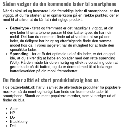
Sådan vælger du din kommende lader til smartphone
Når du skal ud og investere i din fremtidige lader til smartphone, er det
vigtigt, at du fra starten af er opmærksom på en række punkter, der er
med til at sikre, at du får fat i det rigtige produkt:
Batteritype
- først og fremmest er det naturligvis vigtigt, at din
nye lader til smartphone passer til den batteritype, du har i din
mobil. Det kan du nemmest finde ud af ved blot at se på den
lader, du tidligere har brugt og efterfølgende finde den samme
model hos os. I vores søgefelt har du mulighed for at finde den
specifikke lader.
Spænding
- for at få det optimale ud af din lader, er det en god
idé, at du sikrer dig at købe en oplader med den rette spænding
(Volt). På den måde får du en hurtig og effektiv opladning uden at
gøre skade på dit batteri, og du er dermed med til at forlænge
batterilevetiden på din mobil fremadrettet.
Du finder altid et stort produktudvalg hos os
Hos batteri-butik.dk har vi samlet de allerbedste produkter fra populære
mærker, så du nemt og hurtigt kan finde din kommende lader til
smartphone. Blandt de mest populære mærker, som vi sælger ud af,
finder du bl.a.:
Acer
HP
LG
Blackberry
Dell