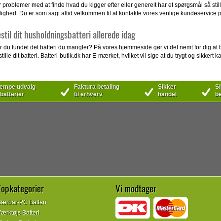
 problemer med at finde hvad du kigger efter eller generelt har et spørgsmål så stille
dighed. Du er som sagt altid velkommen til at kontakte vores venlige kundeservice på
stil dit husholdningsbatteri allerede idag
 du fundet det batteri du mangler? På vores hjemmeside gør vi det nemt for dig at be
tille dit batteri. Batteri-butik.dk har E-mærket, hvilket vil sige at du trygt og sikkert 
mpe udvalg
Faktura betaling
Sikker
Si
 batterier
til erhverv
handel
be
Topkategorier
Vi modtager
ærbar-PC Batteri
ærktøjs Batteri