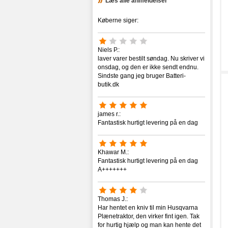
Læs alle anmeldelser
Dreame
Køberne siger:
Dymosen
Dyson
Ecovacs
Niels P.:
Elektrolux
laver varer bestilt søndag. Nu skriver vi
Elfbot
onsdag, og den er ikke sendt endnu.
Ericsson
Sindste gang jeg bruger Batteri-
butik.dk
ETA
eufy
EuroPro
james r.:
Garmin
Fantastisk hurtigt levering på en dag
GE
Glovii
Gorenje
Khawar M.:
Grundig
Fantastisk hurtigt levering på en dag
A+++++++
Hoover
iHealth
Imou
Thomas J.:
iRobot
Har hentet en kniv til min Husqvarna
Jablotron
Plænetraktor, den virker fint igen. Tak
Kadus
for hurtig hjælp og man kan hente det