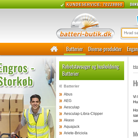
DANS
KUNDESERVICE: 70228860
Batterier
Diverse-produkter
Engan
Robotstøvsuger og husholdning
H
Batterier
H
Batterier
Abus
Vi 
AEG
Hus
Aesculap
Hos
Aesculap-Libra-Clipper
sam
Akaso
sam
Aquajack
Me
Ariete-Briciola