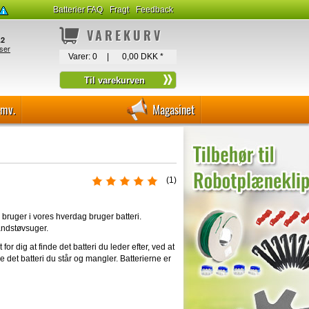
Batterier FAQ
Fragt
Feedback
VAREKURV
Varer:
0
|
0,00 DKK
*
-mv.
Magasinet
(
1
)
 bruger i vores hverdag bruger batteri.
håndstøvsuger.
 for dig at finde det batteri du leder efter, ved at
e det batteri du står og mangler. Batterierne er