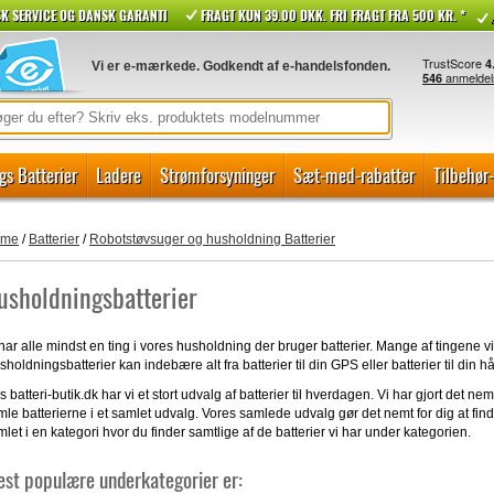
K SERVICE OG DANSK GARANTI
FRAGT KUN 39.00 DKK. FRI FRAGT FRA 500 KR. *
Vi er e-mærkede. Godkendt af e-handelsfonden.
gs Batterier
Ladere
Strømforsyninger
Sæt-med-rabatter
Tilbehør
ome
/
Batterier
/
Robotstøvsuger og husholdning Batterier
usholdningsbatterier
har alle mindst en ting i vores husholdning der bruger batterier. Mange af tingene vi
holdningsbatterier kan indebære alt fra batterier til din GPS eller batterier til din 
 batteri-butik.dk har vi et stort udvalg af batterier til hverdagen. Vi har gjort det nemt
le batterierne i et samlet udvalg. Vores samlede udvalg gør det nemt for dig at find
let i en kategori hvor du finder samtlige af de batterier vi har under kategorien.
st populære underkategorier er: