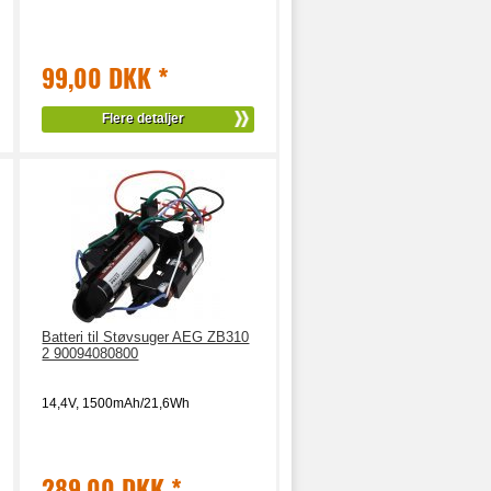
99,00 DKK
*
Flere detaljer
Batteri til Støvsuger AEG ZB310
2 90094080800
14,4V, 1500mAh/21,6Wh
289,00 DKK
*