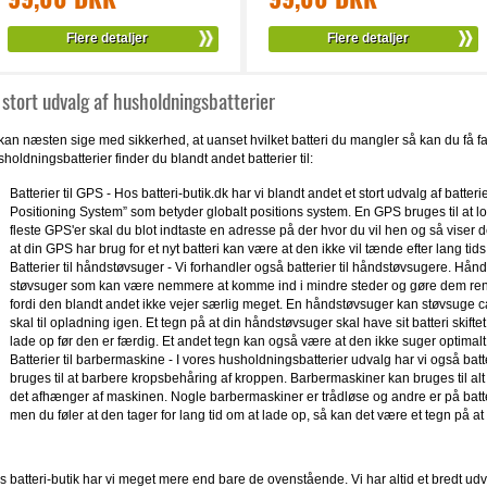
Flere detaljer
Flere detaljer
 stort udvalg af husholdningsbatterier
kan næsten sige med sikkerhed, at uanset hvilket batteri du mangler så kan du få fat 
holdningsbatterier finder du blandt andet batterier til:
Batterier til GPS - Hos batteri-butik.dk har vi blandt andet et stort udvalg af batteri
Positioning System” som betyder globalt positions system. En GPS bruges til at loka
fleste GPS'er skal du blot indtaste en adresse på der hvor du vil hen og så viser d
at din GPS har brug for et nyt batteri kan være at den ikke vil tænde efter lang tid
Batterier til håndstøvsuger - Vi forhandler også batterier til håndstøvsugere. Hån
støvsuger som kan være nemmere at komme ind i mindre steder og gøre dem ren
fordi den blandt andet ikke vejer særlig meget. En håndstøvsuger kan støvsuge c
skal til opladning igen. Et tegn på at din håndstøvsuger skal have sit batteri skifte
lade op før den er færdig. Et andet tegn kan også være at den ikke suger optimalt
Batterier til barbermaskine - I vores husholdningsbatterier udvalg har vi også bat
bruges til at barbere kropsbehåring af kroppen. Barbermaskiner kan bruges til alt
det afhænger af maskinen. Nogle barbermaskiner er trådløse og andre er på batte
men du føler at den tager for lang tid om at lade op, så kan det være et tegn på at
s batteri-butik har vi meget mere end bare de ovenstående. Vi har altid et bredt udv