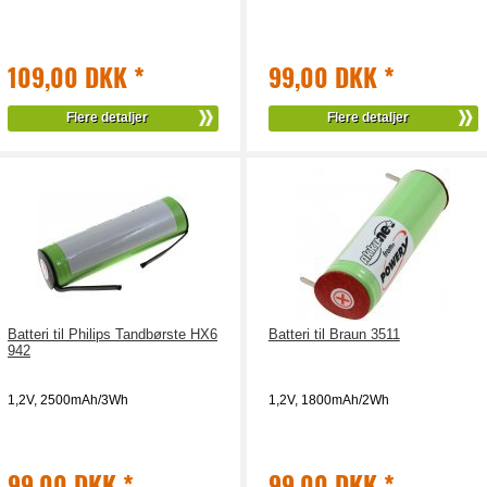
109,00 DKK
*
99,00 DKK
*
Flere detaljer
Flere detaljer
Batteri til Philips Tandbørste HX6
Batteri til Braun 3511
942
1,2V, 2500mAh/3Wh
1,2V, 1800mAh/2Wh
99,00 DKK
*
99,00 DKK
*