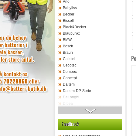
Arlo
Babyliss
Becker
Bissell
Black&Decker
Blaupunkt
BMW
Bosch
Braun
Po
Callstel
Cecotec
Compex
Concept
Daitem
Daitem-DP-Serie
DeLonghi
Dibea
Dibea diverse
Dirt
Feedback
Dirt-Devil
Dogtra
Domo