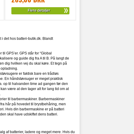
Flere detaljer
i det hos batteri-butik.dk. Blandt
er til GPS’er. GPS står for “Global
lisere og guide dig fra A til B. På langt de
en dig hvilken vej du skal køre. Et tegn på
s opladning.
dstøvsugere er faktisk bare en trådløs
e. En håndstøvsuger er meget praktisk
a. op til halvanden time ad gangen før den
t kan være at den tager alt for lang tid om at
.
terier til barbermaskiner. Barbermaskiner
 fra hår på hovedet til brystbehåring, men
ri. Hvis din barbermaskine er på batteri
 den skal have udskiftet dens batteri.
alg af batterier, ladere og meget mere. Hvis du