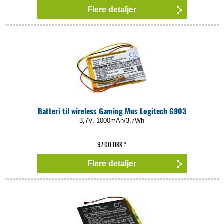
Flere detaljer
Batteri til wireless Gaming Mus Logitech G903
3,7V, 1000mAh/3,7Wh
97,00 DKK
*
Flere detaljer