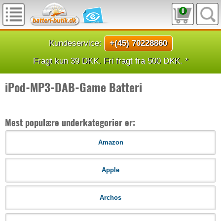
0
Kundeservice:
+(45) 70228860
Fragt kun 39 DKK. Fri fragt fra 500 DKK. *
iPod-MP3-DAB-Game Batteri
Mest populære underkategorier er:
Amazon
Apple
Archos