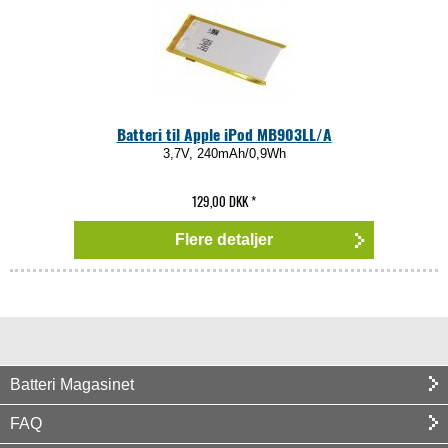
Batteri til Apple iPod MB903LL/A
3,7V, 240mAh/0,9Wh
129,00 DKK
*
Flere detaljer
Batteri Magasinet
FAQ