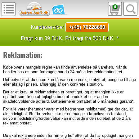
0
Kundeservice:
+(45) 70228860
Fragt kun 39 DKK. Fri fragt fra 500 DKK. *
Reklamation:
Købelovens mangels regler kan finde anvendelse på varekøb. Når du
handler hos os som forbruger, har du 24 måneders reklamationsret.
Det betyder, at du enten kan få varen repareret, ombyttet, pengene tilbage
eller afslag i prisen, afhængig af den konkrete situation.
Det er et krav, at reklamationen er berettiget, og at manglen ikke er
opstået som følge af fejlagtig brug af produktet eller anden
skadeforvoldende adfærd. Batterierne er omfattet af 6 måneders garanti*.
For alle varer (herunder varer med begrænset holdbarhed) gælder det, at
almindeligt slid/fordærvelse ikke er en mangel i købelovens forstand,
selvom nedslidning/fordærvelse kan indtræde inden udløbet af de 2 års
reklamationsret.
Du skal reklamere inden for ”rimelig tid” efter, at du har opdaget manglen