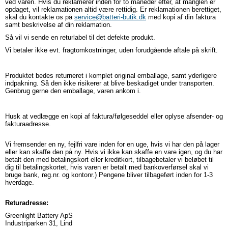
ved varen. Hvis du reklamerer inden for to måneder efter, at manglen er
opdaget, vil reklamationen altid være rettidig. Er reklamationen berettiget,
skal du kontakte os på
service@batteri-butik.dk
med kopi af din faktura
samt beskrivelse af din reklamation.
Så vil vi sende en returlabel til det defekte produkt.
Vi betaler ikke evt. fragtomkostninger, uden forudgående aftale på skrift.
Produktet bedes returneret i komplet original emballage, samt yderligere
indpakning. Så den ikke risikerer at blive beskadiget under transporten.
Genbrug gerne den emballage, varen ankom i.
Husk at vedlægge en kopi af faktura/følgeseddel eller oplyse afsender- og
fakturaadresse.
Vi fremsender en ny, fejlfri vare inden for en uge, hvis vi har den på lager
eller kan skaffe den på ny. Hvis vi ikke kan skaffe en vare igen, og du har
betalt den med betalingskort eller kreditkort, tilbagebetaler vi beløbet til
dig til betalingskortet, hvis varen er betalt med bankoverførsel skal vi
bruge bank, reg.nr. og kontonr.) Pengene bliver tilbageført inden for 1-3
hverdage.
Returadresse:
Greenlight Battery ApS
Industriparken 31, Lind