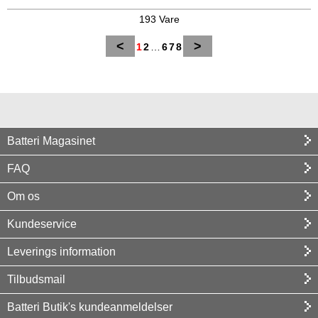
193 Vare
<
>
1
2
…
6
7
8
Batteri Magasinet
FAQ
Om os
Kundeservice
Leverings information
Tilbudsmail
Batteri Butik's kundeanmeldelser