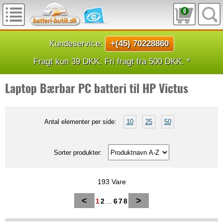
0
Kundeservice:
+(45) 70228860
Fragt kun 39 DKK. Fri fragt fra 500 DKK. *
Laptop Bærbar PC batteri til HP Victus
Antal elementer per side:
10
25
50
Sorter produkter:
193 Vare
<
>
1
2
…
6
7
8