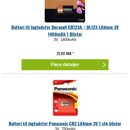
Batteri til Jagtudstyr Duracell CR123A / DL123 Lithium 3V
1400mAh 1 Blister
3V, 1400mAh
29,00 DKK
*
Flere detaljer
Batteri til Jagtudstyr Panasonic CR2 Lithium 3V 1 stk blister
3V, 750mAh