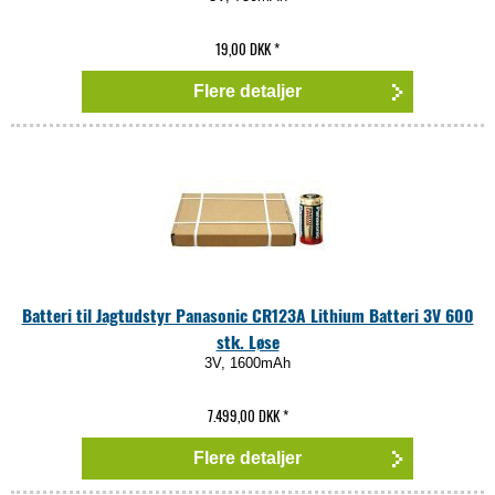
19,00 DKK
*
Flere detaljer
Batteri til Jagtudstyr Panasonic CR123A Lithium Batteri 3V 600
stk. Løse
3V, 1600mAh
7.499,00 DKK
*
Flere detaljer