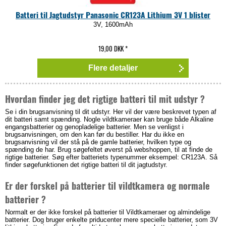
Batteri til Jagtudstyr Panasonic CR123A Lithium 3V 1 blister
3V, 1600mAh
19,00 DKK
*
Flere detaljer
Hvordan finder jeg det rigtige batteri til mit udstyr ?
Se i din brugsanvisning til dit udstyr. Her vil der være beskrevet typen af
dit batteri samt spænding. Nogle vildtkameraer kan bruge både Alkaline
engangsbatterier og genopladelige batterier. Men se venligst i
brugsanvisningen, om den kan før du bestiller. Har du ikke en
brugsanvisning vil der stå på de gamle batterier, hvilken type og
spænding de har. Brug søgefeltet øverst på webshoppen, til at finde de
rigtige batterier. Søg efter batteriets typenummer eksempel: CR123A. Så
finder søgefunktionen det rigtige batteri til dit jagtudstyr.
Er der forskel på batterier til vildtkamera og normale
batterier ?
Normalt er der ikke forskel på batterier til Vildtkameraer og almindelige
batterier. Dog bruger enkelte priducenter mere specielle batterier, som 3V