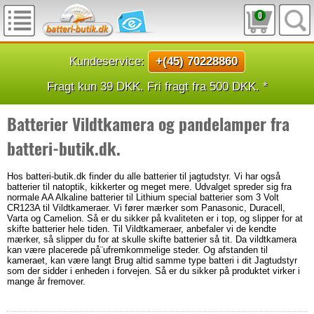
0
Kundeservice:
+(45) 70228860
Fragt kun 39 DKK. Fri fragt fra 500 DKK. *
Batterier Vildtkamera og pandelamper fra
batteri-butik.dk.
Hos batteri-butik.dk finder du alle batterier til jagtudstyr. Vi har også
batterier til natoptik, kikkerter og meget mere. Udvalget spreder sig fra
normale AA Alkaline batterier til Lithium special batterier som 3 Volt
CR123A til Vildtkameraer. Vi fører mærker som Panasonic, Duracell,
Varta og Camelion. Så er du sikker på kvaliteten er i top, og slipper for at
skifte batterier hele tiden. Til Vildtkameraer, anbefaler vi de kendte
mærker, så slipper du for at skulle skifte batterier så tit. Da vildtkamera
kan være placerede på¨ufremkommelige steder. Og afstanden til
kameraet, kan være langt Brug altid samme type batteri i dit Jagtudstyr
som der sidder i enheden i forvejen. Så er du sikker på produktet virker i
mange år fremover.