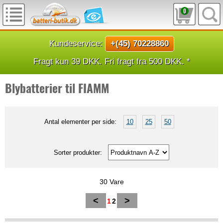
0
Kundeservice:
+(45) 70228860
Fragt kun 39 DKK. Fri fragt fra 500 DKK. *
Blybatterier til FIAMM
Antal elementer per side:
10
25
50
Sorter produkter:
30 Vare
<
>
1
2