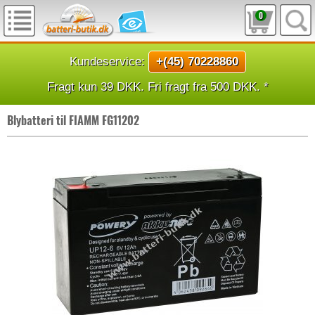
0
Kundeservice:
+(45) 70228860
Fragt kun 39 DKK. Fri fragt fra 500 DKK. *
Blybatteri til FIAMM FG11202