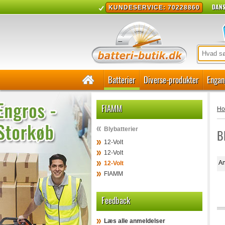
DANS
KUNDESERVICE: 70228860
Batterier
Diverse-produkter
Engan
FIAMM
H
Blybatterier
B
12-Volt
12-Volt
An
12-Volt
FIAMM
Feedback
Læs alle anmeldelser