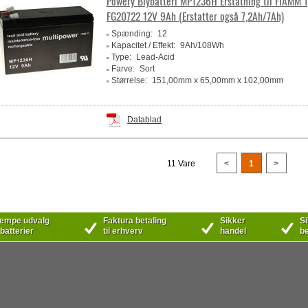
Powery Blybatteri MP1236H Erstatning til FIAMM 
FG20722 12V 9Ah (Erstatter også 7,2Ah/7Ah)
Spænding:
12
Kapacitet / Effekt:
9Ah/108Wh
Type:
Lead-Acid
Farve:
Sort
Størrelse:
151,00mm x 65,00mm x 102,00mm
Producent:
Powery
Datablad
11 Vare
<
1
>
mpe udvalg
Faktura betaling
Sikker
Si
 batterier
til erhverv
handel
be