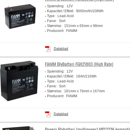
Spænding:
12V
Kapacitet / Effekt:
9000mAh/108Wh
Type:
Lead-Acid
Farve:
Sort
Størrelse:
151mm x 65mm x 98mm
Producent:
FIAMM
Datablad
FIAMM BlyBatteri FGH21803 (High Rate)
Spænding:
12V
Kapacitet / Effekt:
18Ah/216Wh
Type:
Lead-Acid
Farve:
Sort
Størrelse:
181mm x 76mm x 167mm
Producent:
FIAMM
Datablad
Powery Blybatteri (multipower) MP1223H kompati