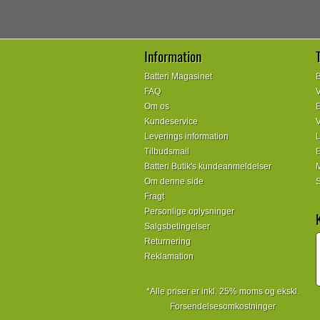
Information
Batteri Magasinet
B
FAQ
V
Om os
E
Kundeservice
V
Leverings information
L
Tilbudsmail
E
Batteri Butik's kundeanmeldelser
M
Om denne side
S
Fragt
Personlige oplysninger
Salgsbetingelser
Returnering
Reklamation
*Alle priser er inkl. 25% moms og ekskl.
Forsendelsesomkostninger