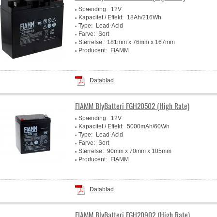
Spænding:
12V
Kapacitet / Effekt:
18Ah/216Wh
Type:
Lead-Acid
Farve:
Sort
Størrelse:
181mm x 76mm x 167mm
Producent:
FIAMM
Datablad
FIAMM BlyBatteri FGH20502 (High Rate)
Spænding:
12V
Kapacitet / Effekt:
5000mAh/60Wh
Type:
Lead-Acid
Farve:
Sort
Størrelse:
90mm x 70mm x 105mm
Producent:
FIAMM
Datablad
FIAMM BlyBatteri FGH20902 (High Rate)