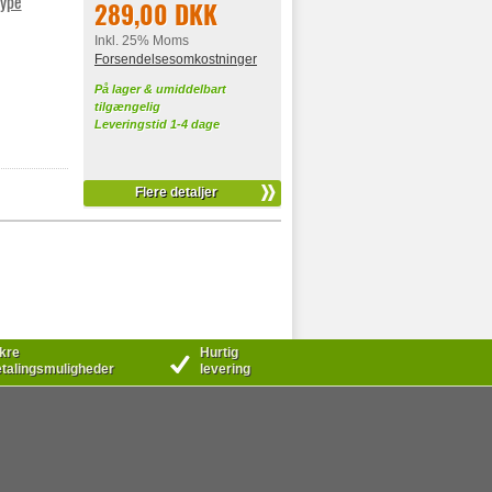
Type
289,00 DKK
Inkl. 25% Moms
Forsendelsesomkostninger
På lager & umiddelbart
tilgængelig
Leveringstid 1-4 dage
Flere detaljer
kre
Hurtig
talingsmuligheder
levering