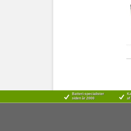
Batteri-specialister
Kæ
siden år 2000
af