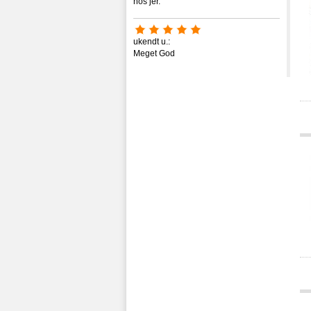
hos jer.
ukendt u.:
Meget God