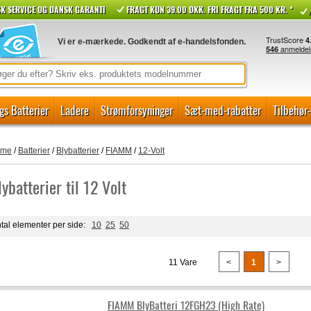
K SERVICE OG DANSK GARANTI
FRAGT KUN 39.00 DKK. FRI FRAGT FRA 500 KR. *
Vi er e-mærkede. Godkendt af e-handelsfonden.
gs Batterier
Ladere
Strømforsyninger
Sæt-med-rabatter
Tilbehør
ome
/
Batterier
/
Blybatterier
/
FIAMM
/
12-Volt
lybatterier til 12 Volt
tal elementer per side:
10
25
50
11 Vare
<
1
>
FIAMM BlyBatteri 12FGH23 (High Rate)