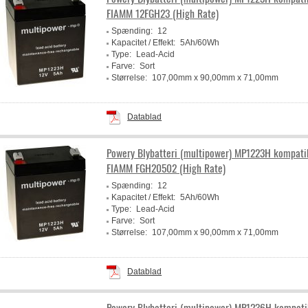
FIAMM 12FGH23 (High Rate)
Spænding:
12
Kapacitet / Effekt:
5Ah/60Wh
Type:
Lead-Acid
Farve:
Sort
Størrelse:
107,00mm x 90,00mm x 71,00mm
Producent:
Powery
Datablad
Powery Blybatteri (multipower) MP1223H kompati
FIAMM FGH20502 (High Rate)
Spænding:
12
Kapacitet / Effekt:
5Ah/60Wh
Type:
Lead-Acid
Farve:
Sort
Størrelse:
107,00mm x 90,00mm x 71,00mm
Producent:
Powery
Datablad
Powery Blybatteri (multipower) MP1236H kompat