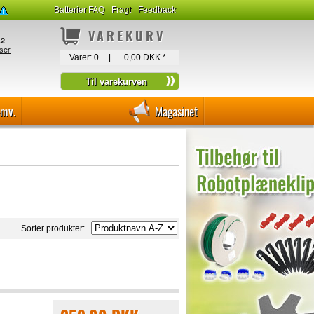
Batterier FAQ
Fragt
Feedback
VAREKURV
Varer:
0
|
0,00 DKK
*
-mv.
Magasinet
Sorter produkter: