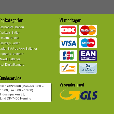
Topkategorier
Vi modtager
ærbar-PC Batteri
ærktøjs Batteri
kstern Batteri
ærktøjs Lader
ader til AA og AAA Batterier
ngangs Batterier
axell Batterier
æt-Digitalkamera
Kundeservice
Vi sender med
Tel.: 70228860
(Man-Tor 8:00 –
16:00, Fre 8:00 – 13:00)
Industriparken 31,
Lind DK-7400 Herning