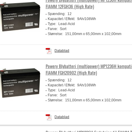
FIAMM 12FGH36 (High Rate)
Spænding:
12
Kapacitet / Effekt:
9Ah/108Wh
Type:
Lead-Acid
Farve:
Sort
Størrelse:
151,00mm x 65,00mm x 102,00mm
Producent:
Powery
Datablad
Powery Blybatteri (multipower) MP1236H kompat
FIAMM FGH20902 (High Rate)
Spænding:
12
Kapacitet / Effekt:
9Ah/108Wh
Type:
Lead-Acid
Farve:
Sort
Størrelse:
151,00mm x 65,00mm x 102,00mm
Producent:
Powery
Datablad