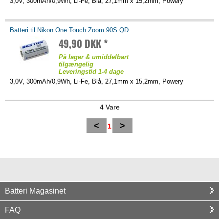
3,0V, 300mAh/0,9Wh, Li-Fe, Blå, 27,1mm x 15,2mm, Powery
Batteri til Nikon One Touch Zoom 90S QD
49,90 DKK *
På lager & umiddelbart
tilgængelig
Leveringstid 1-4 dage
3,0V, 300mAh/0,9Wh, Li-Fe, Blå, 27,1mm x 15,2mm, Powery
4 Vare
<
>
1
Batteri Magasinet
FAQ