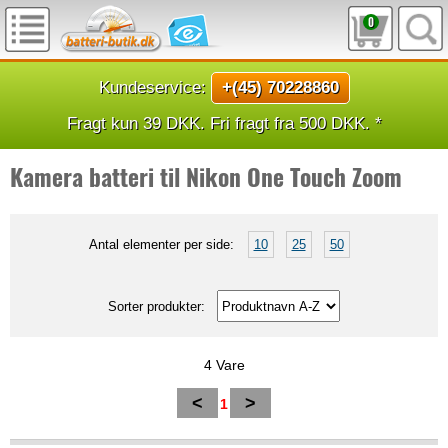
0
Kundeservice:
+(45) 70228860
Fragt kun 39 DKK. Fri fragt fra 500 DKK. *
Kamera batteri til Nikon One Touch Zoom
Antal elementer per side:
10
25
50
Sorter produkter:
4 Vare
<
>
1