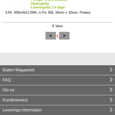
tilgængelig
Leveringstid 1-4 dage
3,0V, 500mAh/1,5Wh, Li-Fe, Blå, 16mm x 32mm, Powery
6 Vare
<
>
1
Batteri Magasinet
FAQ
Om os
Kundeservice
Leverings information