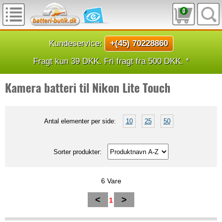
0
Kundeservice:
+(45) 70228860
Fragt kun 39 DKK. Fri fragt fra 500 DKK. *
Kamera batteri til Nikon Lite Touch
Antal elementer per side:
10
25
50
Sorter produkter:
6 Vare
<
>
1