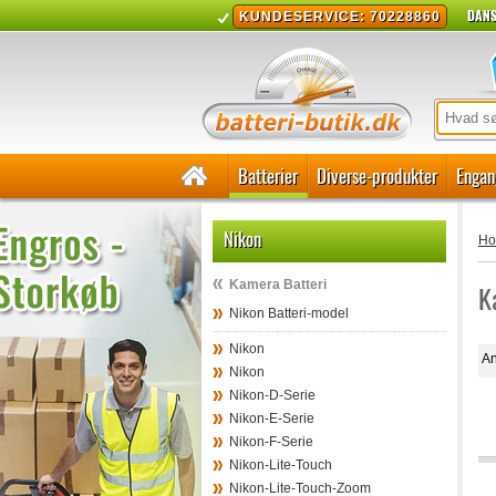
DANS
KUNDESERVICE: 70228860
Batterier
Diverse-produkter
Engan
Nikon
H
Kamera Batteri
K
Nikon Batteri-model
Nikon
An
Nikon
Nikon-D-Serie
Nikon-E-Serie
Nikon-F-Serie
Nikon-Lite-Touch
Nikon-Lite-Touch-Zoom