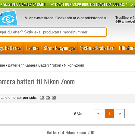
K SERVICE OG DANSK GARANTI
FRAGT KUN 39.00 DKK. FRI FRAGT FRA 500 KR. *
Vi er e-mærkede. Godkendt af e-handelsfonden.
gs Batterier
Ladere
Strømforsyninger
Sæt-med-rabatter
Tilbehør
ome
/
Batterier
/
Kamera Batteri
/
Nikon
/
Nikon-Zoom
amera batteri til Nikon Zoom
tal elementer per side:
10
25
50
8 Vare
<
1
>
Batteri til Nikon Zoom 200