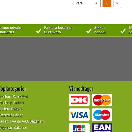
8 Vare
<
1
>
mpe udvalg
Faktura betaling
Sikker
Si
 batterier
til erhverv
handel
be
Topkategorier
Vi modtager
ærbar-PC Batteri
ærktøjs Batteri
kstern Batteri
ærktøjs Lader
ader til AA og AAA Batterier
ngangs Batterier