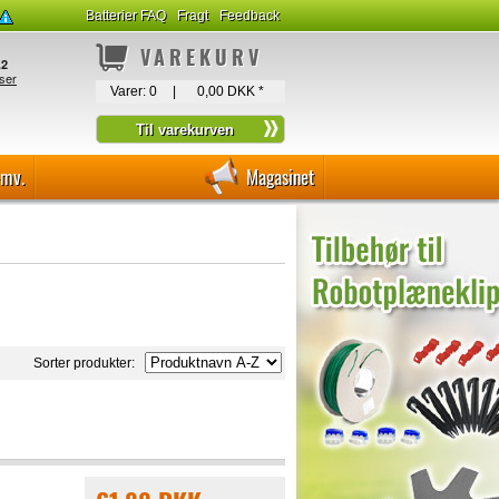
Batterier FAQ
Fragt
Feedback
VAREKURV
Varer:
0
|
0,00 DKK
*
-mv.
Magasinet
Sorter produkter: