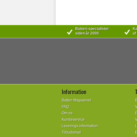
Batteri-specialister
Kæ
siden år 2000
af
Information
Batteri Magasinet
B
FAQ
V
Om os
E
Kundeservice
V
Leverings information
L
Tilbudsmail
E