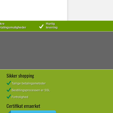
kre
Hurtig
talingsmuligheder
levering
Sikker shopping
Talrige betalingsmetoder
Bestillingsprocessen er SSL
Fortrolighed
Certifikat emaerket