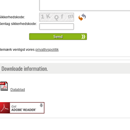
Sikkerhedskode:
Gentag sikkerhedskode:
Bemærk venligst vores
privatlivspolitik
Downloade information.
Datablad