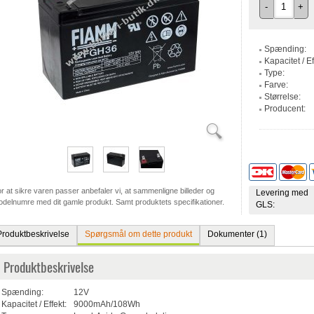
-
+
Spænding:
Kapacitet / Ef
Type:
Farve:
Størrelse:
Producent:
r at sikre varen passer anbefaler vi, at sammenligne billeder og
Levering med
delnumre med dit gamle produkt. Samt produktets specifikationer.
GLS:
Produktbeskrivelse
Spørgsmål om dette produkt
Dokumenter (1)
Produktbeskrivelse
Spænding:
12V
Kapacitet / Effekt:
9000mAh/108Wh