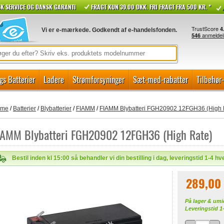
K SERVICE OG DANSK GARANTI
FRAGT KUN 39.00 DKK. FRI FRAGT FRA 500 KR. *
Vi er e-mærkede. Godkendt af e-handelsfonden.
gs Batterier
Ladere
Strømforsyninger
Sæt-med-rabatter
Tilbehør
ome
/
Batterier
/
Blybatterier
/
FIAMM
/
FIAMM Blybatteri FGH20902 12FGH36 (High 
IAMM Blybatteri FGH20902 12FGH36 (High Rate)
Bestil inden kl 15:00 så behandler vi din bestilling i dag, leveringstid 1-4 h
289,00
På lager & umi
Leveringstid 1