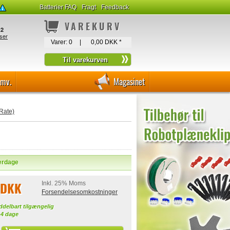
Batterier FAQ
Fragt
Feedback
VAREKURV
Varer:
0
|
0,00 DKK
*
-mv.
Magasinet
Rate)
verdage
 DKK
Inkl. 25% Moms
Forsendelsesomkostninger
ddelbart tilgængelig
-4 dage