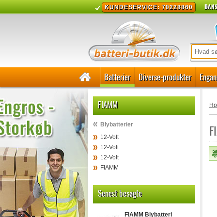
DANS
KUNDESERVICE: 70228860
Batterier
Diverse-produkter
Engan
FIAMM
H
Blybatterier
F
12-Volt
12-Volt
12-Volt
FIAMM
Senest besøgte
FIAMM Blybatteri