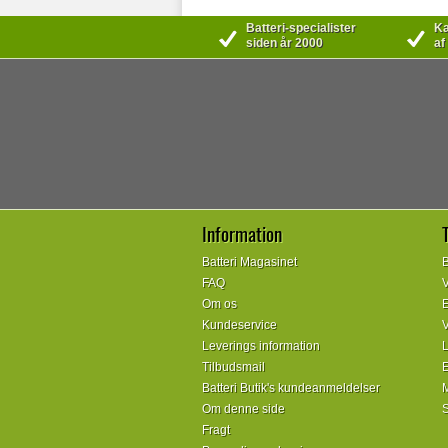
Batteri-specialister
Kæ
siden år 2000
af
Information
Batteri Magasinet
B
FAQ
V
Om os
E
Kundeservice
V
Leverings information
L
Tilbudsmail
E
Batteri Butik's kundeanmeldelser
M
Om denne side
S
Fragt