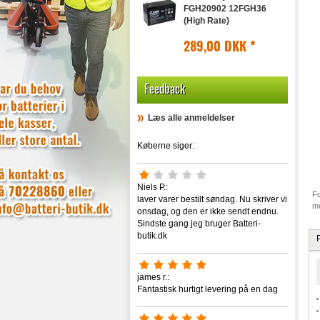
FGH20902 12FGH36
(High Rate)
289,00 DKK
*
Feedback
Læs alle anmeldelser
Køberne siger:
Niels P.:
Fo
laver varer bestilt søndag. Nu skriver vi
mo
onsdag, og den er ikke sendt endnu.
Sindste gang jeg bruger Batteri-
butik.dk
james r.:
Fantastisk hurtigt levering på en dag