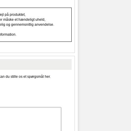
jl på produktet,
ller måske et hændeligt uheld,
indelig og gennemsnitlig anvendelse.
nformation.
kan du stille os et spørgsmål her.