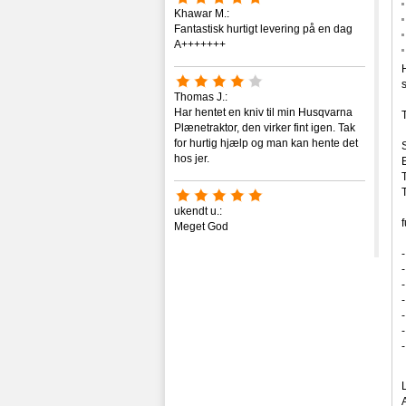
Khawar M.:
Fantastisk hurtigt levering på en dag
A+++++++
Thomas J.:
Har hentet en kniv til min Husqvarna
Plænetraktor, den virker fint igen. Tak
for hurtig hjælp og man kan hente det
hos jer.
ukendt u.:
Meget God
-