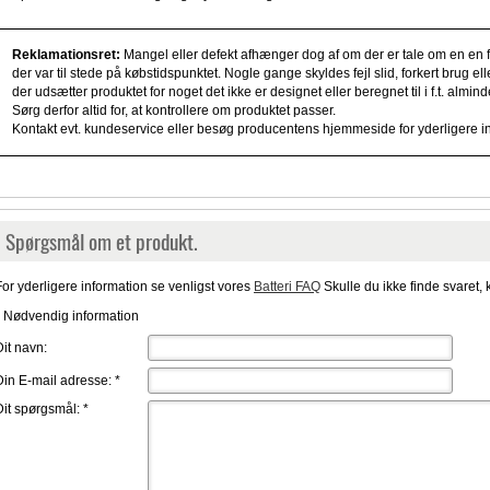
Reklamationsret:
Mangel eller defekt afhænger dog af om der er tale om en en fe
der var til stede på købstidspunktet. Nogle gange skyldes fejl slid, forkert brug e
der udsætter produktet for noget det ikke er designet eller beregnet til i f.t. alm
Sørg derfor altid for, at kontrollere om produktet passer.
Kontakt evt. kundeservice eller besøg producentens hjemmeside for yderligere i
Spørgsmål om et produkt.
For yderligere information se venligst vores
Batteri FAQ
Skulle du ikke finde svaret, 
* Nødvendig information
Dit navn:
Din E-mail adresse:
*
Dit spørgsmål:
*