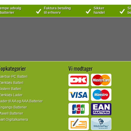
mpe udvalg
Faktura betaling
Sikker
Si
 batterier
til erhverv
handel
be
Topkategorier
Vi modtager
ærbar-PC Batteri
ærktøjs Batteri
kstern Batteri
ærktøjs Lader
ader til AA og AAA Batterier
ngangs Batterier
axell Batterier
æt-Digitalkamera