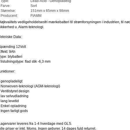
Type:
Lead-Acid - Genopladelig
Farve:
Sort
Størrelse:
151mm x 65mm x 98mm
Producent:
FIAMM
Højkvalitets vedligeholdelsesfri mærkebatteri til strømforsyningen i industrien, til
sikkerhed u. Alarm-teknologi.
Tekniske Data:
Spænding 12Volt
Effekt: 9Ah
Type: blybatteri
Tilslutningstype: flad stik -6,3 mm
funktioner:
- genopladeligt
- Nonwoven-teknologi (AGM-teknologi)
- Ventilstyret design
- lav selvudladning
 lang levetid
- Enkel opladning
- Ingen farligt gods
Lagervarer leveres fra 1-4 hverdage med GLS.
Alle priser er inkl. Moms. Ingen gebyrer. 14 dages fuld returret.