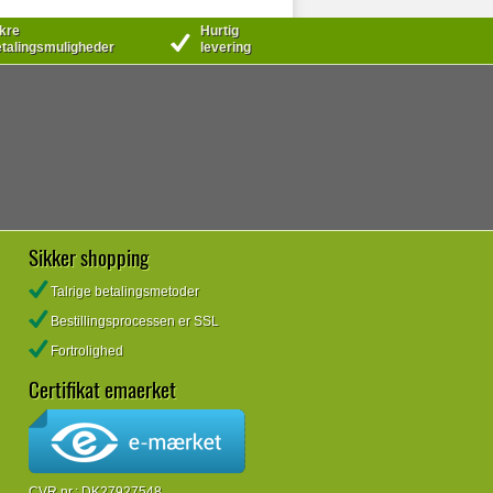
kre
Hurtig
talingsmuligheder
levering
Sikker shopping
Talrige betalingsmetoder
Bestillingsprocessen er SSL
Fortrolighed
Certifikat emaerket
CVR.nr.: DK27927548