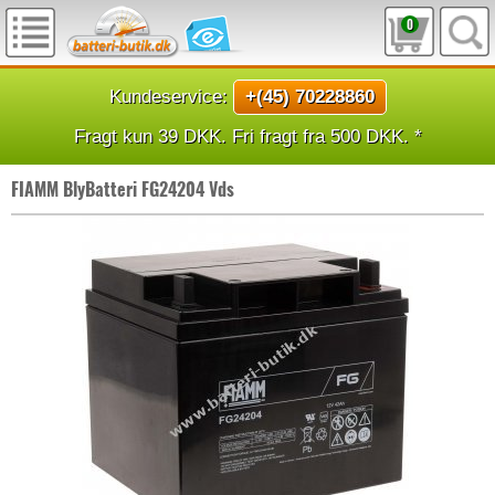
0
Kundeservice:
+(45) 70228860
Fragt kun 39 DKK. Fri fragt fra 500 DKK. *
FIAMM BlyBatteri FG24204 Vds