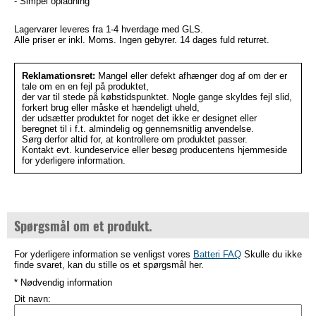
- Simpel opladning
Lagervarer leveres fra 1-4 hverdage med GLS.
Alle priser er inkl. Moms. Ingen gebyrer. 14 dages fuld returret.
Reklamationsret:
Mangel eller defekt afhænger dog af om der er
tale om en en fejl på produktet,
der var til stede på købstidspunktet. Nogle gange skyldes fejl slid,
forkert brug eller måske et hændeligt uheld,
der udsætter produktet for noget det ikke er designet eller
beregnet til i f.t. almindelig og gennemsnitlig anvendelse.
Sørg derfor altid for, at kontrollere om produktet passer.
Kontakt evt. kundeservice eller besøg producentens hjemmeside
for yderligere information.
Spørgsmål om et produkt.
For yderligere information se venligst vores
Batteri FAQ
Skulle du ikke
finde svaret, kan du stille os et spørgsmål her.
* Nødvendig information
Dit navn: