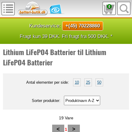
0
Kundeservice:
+(45) 70228860
Fragt kun 39 DKK. Fri fragt fra 500 DKK. *
Lithium LiFePO4 Batterier til Lithium
LiFePO4 Batterier
Antal elementer per side:
10
25
50
Sorter produkter:
19 Vare
<
>
1