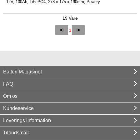
12V, 100Ah, LiFePO4, 278 x 175 x 190mm, Powery
19 Vare
<
>
1
Batteri Magasinet
FAQ
Om os
Kundeservice
Leverings information
Tilbudsmail