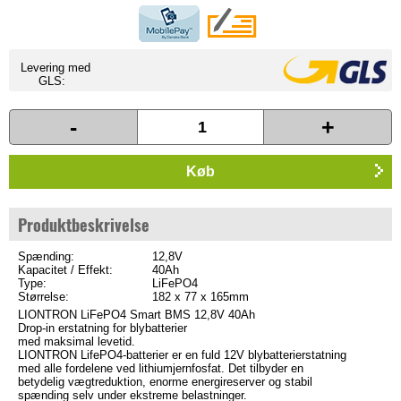
Levering med
GLS:
-
+
Køb
Produktbeskrivelse
Spænding:
12,8V
Kapacitet / Effekt:
40Ah
Type:
LiFePO4
Størrelse:
182 x 77 x 165mm
LIONTRON LiFePO4 Smart BMS 12,8V 40Ah
Drop-in erstatning for blybatterier
med maksimal levetid.
LIONTRON LifePO4-batterier er en fuld 12V blybatterierstatning
med alle fordelene ved lithiumjernfosfat. Det tilbyder en
betydelig vægtreduktion, enorme energireserver og stabil
spænding selv under ekstreme belastninger.