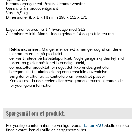
Klemmearrangement Positiv klemme venstre
Garanti 5 års producentgaranti
Vægt 5,9 kg
Dimensioner (L x B x H) i mm 198 x 152 x 171
Lagervarer leveres fra 1-4 hverdage med GLS.
Alle priser er inkl. Moms. Ingen gebyrer. 14 dages fuld returret.
Reklamationsret:
Mangel eller defekt afhænger dog af om der er
tale om en en fejl på produktet,
der var til stede på købstidspunktet. Nogle gange skyldes fejl slid,
forkert brug eller måske et hændeligt uheld,
der udsætter produktet for noget det ikke er designet eller
beregnet til i f.t. almindelig og gennemsnitlig anvendelse.
Sørg derfor altid for, at kontrollere om produktet passer.
Kontakt evt. kundeservice eller besøg producentens hjemmeside
for yderligere information.
Spørgsmål om et produkt.
For yderligere information se venligst vores
Batteri FAQ
Skulle du ikke
finde svaret, kan du stille os et spørgsmål her.