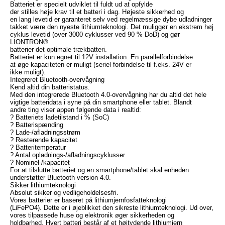
Batteriet er specielt udviklet til fuldt ud at opfylde
der stilles høje krav til et batteri i dag. Højeste sikkerhed og
en lang levetid er garanteret selv ved regelmæssige dybe udladninger
takket være den nyeste lithiumteknologi. Det muliggør en ekstrem høj
cyklus levetid (over 3000 cyklusser ved 90 % DoD) og gør
LIONTRON®
batterier det optimale trækbatteri.
Batteriet er kun egnet til 12V installation. En parallelforbindelse
at øge kapaciteten er muligt (seriel forbindelse til f.eks. 24V er
ikke muligt).
Integreret Bluetooth-overvågning
Kend altid din batteristatus.
Med den integrerede Bluetooth 4.0-overvågning har du altid det hele
vigtige batteridata i syne på din smartphone eller tablet. Blandt
andre ting viser appen følgende data i realtid:
? Batteriets ladetilstand i % (SoC)
? Batterispænding
? Lade-/afladningsstrøm
? Resterende kapacitet
? Batteritemperatur
? Antal opladnings-/afladningscyklusser
? Nominel-/kapacitet
For at tilslutte batteriet og en smartphone/tablet skal enheden
understøtter Bluetooth version 4.0.
Sikker lithiumteknologi
Absolut sikker og vedligeholdelsesfri.
Vores batterier er baseret på lithiumjernfosfatteknologi
(LiFePO4). Dette er i øjeblikket den sikreste lithiumteknologi. Ud over,
vores tilpassede huse og elektronik øger sikkerheden og
holdbarhed. Hvert batteri består af et højtydende lithiumjern