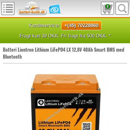
0
Kundeservice:
+(45) 70228860
Fragt kun 39 DKK. Fri fragt fra 500 DKK. *
Batteri Liontron Lithium LiFePO4 LX 12,8V 40Ah Smart BMS med
Bluetooth