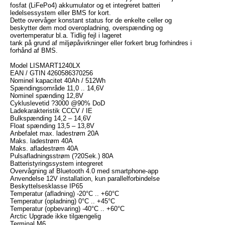
fosfat (LiFePo4) akkumulator og et integreret batteri
ledelsessystem eller BMS for kort.
Dette overvåger konstant status for de enkelte celler og
beskytter dem mod overopladning, overspænding og
overtemperatur bl.a. Tidlig fejl i lageret
tank på grund af miljøpåvirkninger eller forkert brug forhindres i
forhånd af BMS.
Model LISMART1240LX
EAN / GTIN 4260586370256
Nominel kapacitet 40Ah / 512Wh
Spændingsområde 11,0 .. 14,6V
Nominel spænding 12,8V
Cykluslevetid ?3000 @90% DoD
Ladekarakteristik CCCV / IE
Bulkspænding 14,2 – 14,6V
Float spænding 13,5 – 13,8V
Anbefalet max. ladestrøm 20A
Maks. ladestrøm 40A
Maks. afladestrøm 40A
Pulsafladningsstrøm (?20Sek.) 80A
Batteristyringssystem integreret
Overvågning af Bluetooth 4.0 med smartphone-app
Anvendelse 12V installation, kun parallelforbindelse
Beskyttelsesklasse IP65
Temperatur (afladning) -20°C .. +60°C
Temperatur (opladning) 0°C .. +45°C
Temperatur (opbevaring) -40°C .. +60°C
Arctic Upgrade ikke tilgængelig
Terminal M6