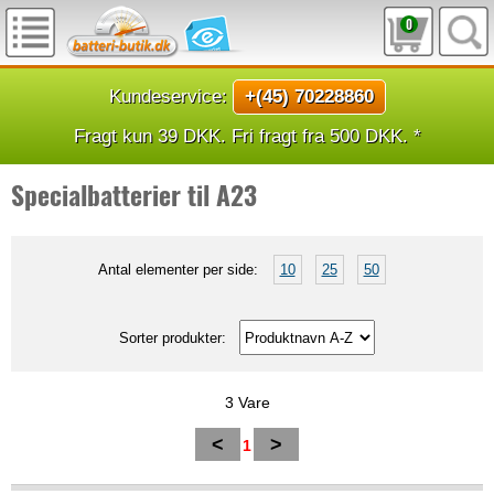
0
Kundeservice:
+(45) 70228860
Fragt kun 39 DKK. Fri fragt fra 500 DKK. *
Specialbatterier til A23
Antal elementer per side:
10
25
50
Sorter produkter:
3 Vare
<
>
1