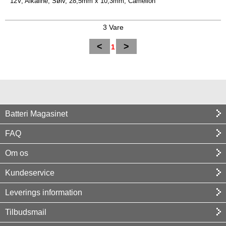
12V, Alkaline, Sølv, 28,5mm x 10,3mm, Camelion
3 Vare
<
>
1
Batteri Magasinet
FAQ
Om os
Kundeservice
Leverings information
Tilbudsmail