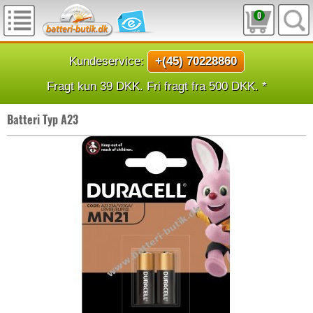
0
Kundeservice:
+(45) 70228860
Fragt kun 39 DKK. Fri fragt fra 500 DKK. *
Batteri Typ A23