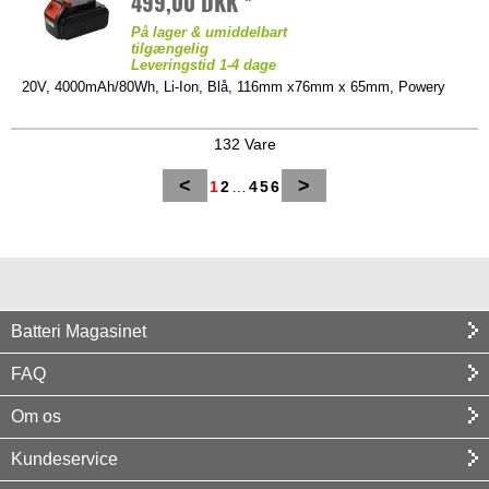
499,00 DKK *
På lager & umiddelbart
tilgængelig
Leveringstid 1-4 dage
20V, 4000mAh/80Wh, Li-Ion, Blå, 116mm x76mm x 65mm, Powery
132 Vare
<
>
1
2
…
4
5
6
Batteri Magasinet
FAQ
Om os
Kundeservice