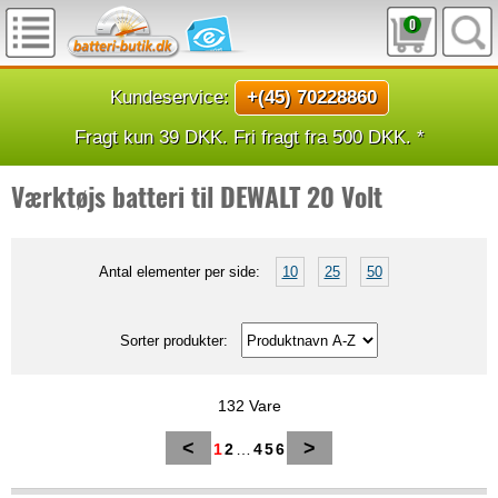
0
Kundeservice:
+(45) 70228860
Fragt kun 39 DKK. Fri fragt fra 500 DKK. *
Værktøjs batteri til DEWALT 20 Volt
Antal elementer per side:
10
25
50
Sorter produkter:
132 Vare
<
>
1
2
…
4
5
6