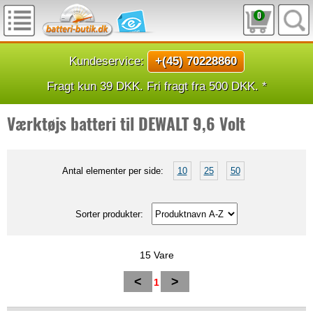
0
Kundeservice:
+(45) 70228860
Fragt kun 39 DKK. Fri fragt fra 500 DKK. *
Værktøjs batteri til DEWALT 9,6 Volt
Antal elementer per side:
10
25
50
Sorter produkter:
15 Vare
<
>
1