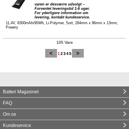
varen er desværre udsolgt –
Forventet leveringstid 1-6 uger.
For yderligere information om
levering, kontakt kundeservice.
11,4V, 8300mAh/95Wh, Li-Polymer, Sort, 284mm x 86mm x 13mm,
Powery
105 Vare
<
>
1
2
3
4
5
Batteri Magasinet
FAQ
Om os
Kundeservice