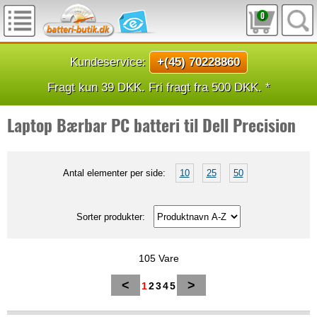
0
Kundeservice:
+(45) 70228860
Fragt kun 39 DKK. Fri fragt fra 500 DKK. *
Laptop Bærbar PC batteri til Dell Precision
Antal elementer per side:
10
25
50
Sorter produkter:
105 Vare
<
>
1
2
3
4
5