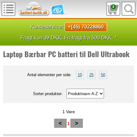
0
Kundeservice:
+(45) 70228860
Fragt kun 39 DKK. Fri fragt fra 500 DKK. *
Laptop Bærbar PC batteri til Dell Ultrabook
Antal elementer per side:
10
25
50
Sorter produkter:
1 Vare
<
>
1