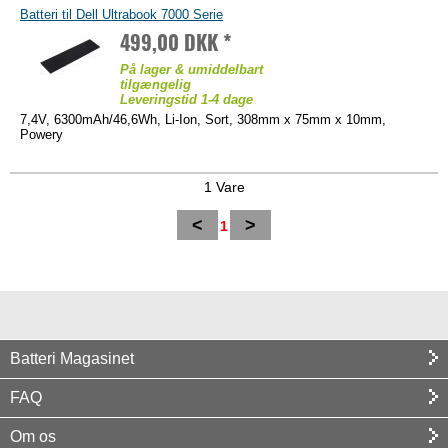
Batteri til Dell Ultrabook 7000 Serie
499,00 DKK *
På lager & umiddelbart
tilgængelig
Leveringstid 1-4 dage
7,4V, 6300mAh/46,6Wh, Li-Ion, Sort, 308mm x 75mm x 10mm,
Powery
1 Vare
<
>
1
Batteri Magasinet
FAQ
Om os