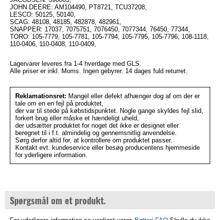
JOHN DEERE: AM104490, PT8721, TCU37208,
LESCO: 50125, 50140,
SCAG: 48108, 48185, 482878, 482961,
SNAPPER: 17037, 7075751, 7076450, 7077344, 76450, 77344,
TORO: 105-7779, 105-7781, 105-7794, 105-7795, 105-7796, 108-1118,
110-0406, 110-0408, 110-0409,
Lagervarer leveres fra 1-4 hverdage med GLS.
Alle priser er inkl. Moms. Ingen gebyrer. 14 dages fuld returret.
Reklamationsret:
Mangel eller defekt afhænger dog af om der er
tale om en en fejl på produktet,
der var til stede på købstidspunktet. Nogle gange skyldes fejl slid,
forkert brug eller måske et hændeligt uheld,
der udsætter produktet for noget det ikke er designet eller
beregnet til i f.t. almindelig og gennemsnitlig anvendelse.
Sørg derfor altid for, at kontrollere om produktet passer.
Kontakt evt. kundeservice eller besøg producentens hjemmeside
for yderligere information.
Spørgsmål om et produkt.