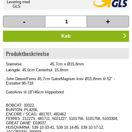
Levering med
GLS:
-
+
Køb
Produktbeskrivelse
Størrelse:
45,7cm x Ø15,8mm
Længde: 45,0cm Centerhul: 15,8mm
John Deere/Ferris 45,7cm GatorMagnum kniv Ø15,8mm til 52" -
Erstatter 90-718
Gatorkniv til 18"/46cm klipperbord.
BOBCAT: 32022,
BUNTON: PL4206,
ENCORE / SCAG: 481707, 482462
FERRIS: 21227S, 481711, 5021227, 5101756, 5101756, 5103304,
GREAT DANE: D18037,
HUSQVARNA: 539 10 03-41, 539 10 14-85, 539 10 57-12,
JACOBSEN: 390665,