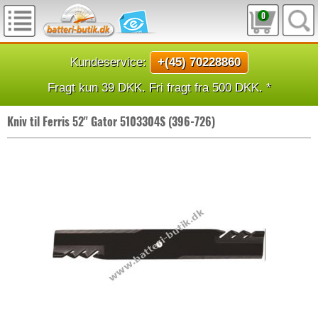
0
Kundeservice:
+(45) 70228860
Fragt kun 39 DKK. Fri fragt fra 500 DKK. *
Kniv til Ferris 52" Gator 5103304S (396-726)