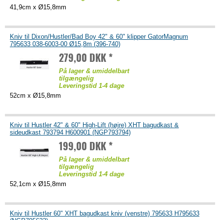
41,9cm x Ø15,8mm
Kniv til Dixon/Hustler/Bad Boy 42" & 60" klipper GatorMagnum
795633 038-6003-00 Ø15,8m (396-740)
279,00 DKK *
På lager & umiddelbart
tilgængelig
Leveringstid 1-4 dage
52cm x Ø15,8mm
Kniv til Hustler 42" & 60" High-Lift (højre) XHT bagudkast &
sideudkast 793794 H600901 (NGP793794)
199,00 DKK *
På lager & umiddelbart
tilgængelig
Leveringstid 1-4 dage
52,1cm x Ø15,8mm
Kniv til Hustler 60" XHT bagudkast kniv (venstre) 795633 H795633