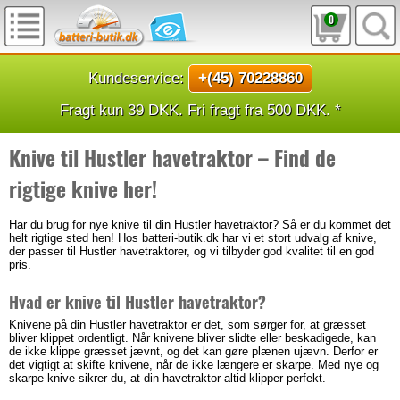
0
Kundeservice:
+(45) 70228860
Fragt kun 39 DKK. Fri fragt fra 500 DKK. *
Knive til Hustler havetraktor – Find de
rigtige knive her!
Har du brug for nye knive til din Hustler havetraktor? Så er du kommet det
helt rigtige sted hen! Hos batteri-butik.dk har vi et stort udvalg af knive,
der passer til Hustler havetraktorer, og vi tilbyder god kvalitet til en god
pris.
Hvad er knive til Hustler havetraktor?
Knivene på din Hustler havetraktor er det, som sørger for, at græsset
bliver klippet ordentligt. Når knivene bliver slidte eller beskadigede, kan
de ikke klippe græsset jævnt, og det kan gøre plænen ujævn. Derfor er
det vigtigt at skifte knivene, når de ikke længere er skarpe. Med nye og
skarpe knive sikrer du, at din havetraktor altid klipper perfekt.