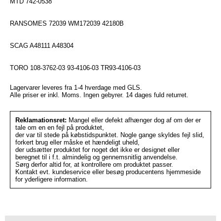
MTD 742-0538
RANSOMES 72039 WM172039 42180B
SCAG A48111 A48304
TORO 108-3762-03 93-4106-03 TR93-4106-03
Lagervarer leveres fra 1-4 hverdage med GLS.
Alle priser er inkl. Moms. Ingen gebyrer. 14 dages fuld returret.
Reklamationsret:
Mangel eller defekt afhænger dog af om der er
tale om en en fejl på produktet,
der var til stede på købstidspunktet. Nogle gange skyldes fejl slid,
forkert brug eller måske et hændeligt uheld,
der udsætter produktet for noget det ikke er designet eller
beregnet til i f.t. almindelig og gennemsnitlig anvendelse.
Sørg derfor altid for, at kontrollere om produktet passer.
Kontakt evt. kundeservice eller besøg producentens hjemmeside
for yderligere information.