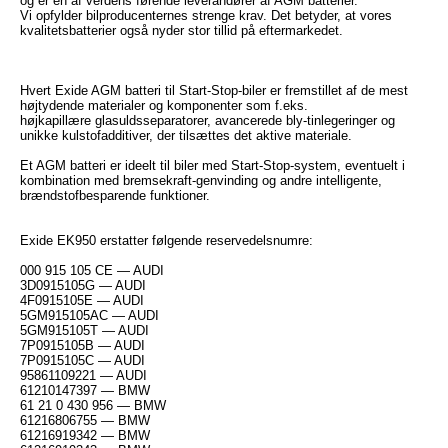
og er en af verdens førende leverandører af AGM batterier.
Vi opfylder bilproducenternes strenge krav. Det betyder, at vores
kvalitetsbatterier også nyder stor tillid på eftermarkedet.
Hvert Exide AGM batteri til Start-Stop-biler er fremstillet af de mest
højtydende materialer og komponenter som f.eks.
højkapillære glasuldsseparatorer, avancerede bly-tinlegeringer og
unikke kulstofadditiver, der tilsættes det aktive materiale.
Et AGM batteri er ideelt til biler med Start-Stop-system, eventuelt i
kombination med bremsekraft-genvinding og andre intelligente,
brændstofbesparende funktioner.
Exide EK950 erstatter følgende reservedelsnumre:
000 915 105 CE — AUDI
3D0915105G — AUDI
4F0915105E — AUDI
5GM915105AC — AUDI
5GM915105T — AUDI
7P0915105B — AUDI
7P0915105C — AUDI
95861109221 — AUDI
61210147397 — BMW
61 21 0 430 956 — BMW
61216806755 — BMW
61216919342 — BMW