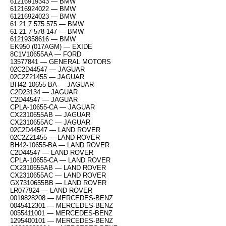
61216919343 — BMW
61216924022 — BMW
61216924023 — BMW
61 21 7 575 575 — BMW
61 21 7 578 147 — BMW
61219358616 — BMW
EK950 (017AGM) — EXIDE
8C1V10655AA — FORD
13577841 — GENERAL MOTORS
02C2D44547 — JAGUAR
02C2Z21455 — JAGUAR
BH42-10655-BA — JAGUAR
C2D23134 — JAGUAR
C2D44547 — JAGUAR
CPLA-10655-CA — JAGUAR
CX2310655AB — JAGUAR
CX2310655AC — JAGUAR
02C2D44547 — LAND ROVER
02C2Z21455 — LAND ROVER
BH42-10655-BA — LAND ROVER
C2D44547 — LAND ROVER
CPLA-10655-CA — LAND ROVER
CX2310655AB — LAND ROVER
CX2310655AC — LAND ROVER
GX7310655BB — LAND ROVER
LR077924 — LAND ROVER
0019828208 — MERCEDES-BENZ
0045412301 — MERCEDES-BENZ
0055411001 — MERCEDES-BENZ
1295400101 — MERCEDES-BENZ