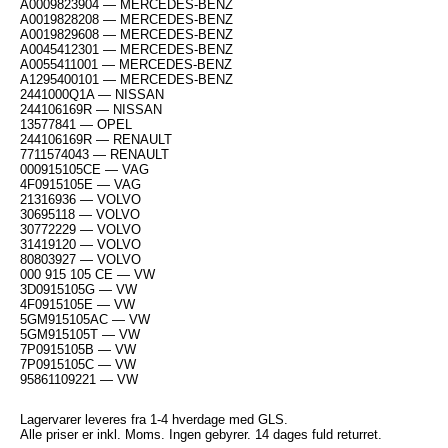
A0009823904 — MERCEDES-BENZ
A0019828208 — MERCEDES-BENZ
A0019829608 — MERCEDES-BENZ
A0045412301 — MERCEDES-BENZ
A0055411001 — MERCEDES-BENZ
A1295400101 — MERCEDES-BENZ
2441000Q1A — NISSAN
244106169R — NISSAN
13577841 — OPEL
244106169R — RENAULT
7711574043 — RENAULT
000915105CE — VAG
4F0915105E — VAG
21316936 — VOLVO
30695118 — VOLVO
30772229 — VOLVO
31419120 — VOLVO
80803927 — VOLVO
000 915 105 CE — VW
3D0915105G — VW
4F0915105E — VW
5GM915105AC — VW
5GM915105T — VW
7P0915105B — VW
7P0915105C — VW
95861109221 — VW
Lagervarer leveres fra 1-4 hverdage med GLS.
Alle priser er inkl. Moms. Ingen gebyrer. 14 dages fuld returret.