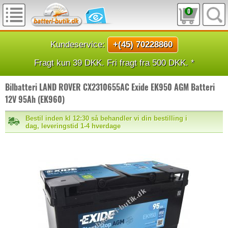
0
Kundeservice:
+(45) 70228860
Fragt kun 39 DKK. Fri fragt fra 500 DKK. *
Bilbatteri LAND ROVER CX2310655AC Exide EK950 AGM Batteri
12V 95Ah (EK960)
Bestil inden kl 12:30 så behandler vi din bestilling i
dag, leveringstid 1-4 hverdage