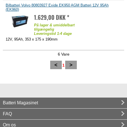
Bilbatteri Volvo 80803927 Exide EK950 AGM Batteri 12V 95Ah
(EK960)
1.629,00 DKK *
På lager & umiddelbart
tilgængelig
Leveringstid 1-4 dage
12V, 95Ah, 353 x 175 x 190mm
6 Vare
<
>
1
Batteri Magasinet
FAQ
Om os