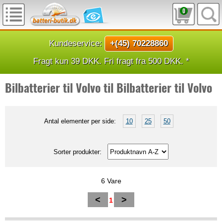
0
Kundeservice:
+(45) 70228860
Fragt kun 39 DKK. Fri fragt fra 500 DKK. *
Bilbatterier til Volvo til Bilbatterier til Volvo
Antal elementer per side:
10
25
50
Sorter produkter:
6 Vare
<
>
1