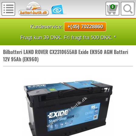
0
Kundeservice:
+(45) 70228860
Fragt kun 39 DKK. Fri fragt fra 500 DKK. *
Bilbatteri LAND ROVER CX2310655AB Exide EK950 AGM Batteri
12V 95Ah (EK960)