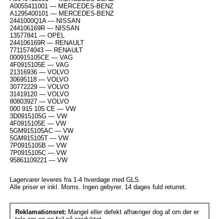
A0055411001 — MERCEDES-BENZ
A1295400101 — MERCEDES-BENZ
2441000Q1A — NISSAN
244106169R — NISSAN
13577841 — OPEL
244106169R — RENAULT
7711574043 — RENAULT
000915105CE — VAG
4F0915105E — VAG
21316936 — VOLVO
30695118 — VOLVO
30772229 — VOLVO
31419120 — VOLVO
80803927 — VOLVO
000 915 105 CE — VW
3D0915105G — VW
4F0915105E — VW
5GM915105AC — VW
5GM915105T — VW
7P0915105B — VW
7P0915105C — VW
95861109221 — VW
Lagervarer leveres fra 1-4 hverdage med GLS.
Alle priser er inkl. Moms. Ingen gebyrer. 14 dages fuld returret.
Reklamationsret:
Mangel eller defekt afhænger dog af om der er