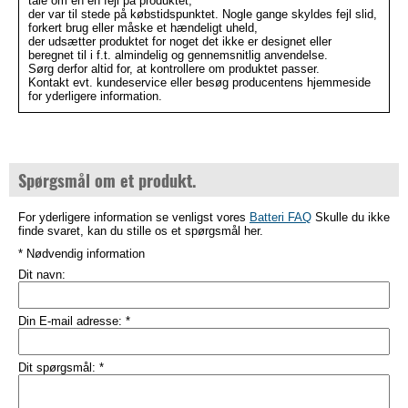
tale om en en fejl på produktet,
der var til stede på købstidspunktet. Nogle gange skyldes fejl slid,
forkert brug eller måske et hændeligt uheld,
der udsætter produktet for noget det ikke er designet eller
beregnet til i f.t. almindelig og gennemsnitlig anvendelse.
Sørg derfor altid for, at kontrollere om produktet passer.
Kontakt evt. kundeservice eller besøg producentens hjemmeside
for yderligere information.
Spørgsmål om et produkt.
For yderligere information se venligst vores
Batteri FAQ
Skulle du ikke
finde svaret, kan du stille os et spørgsmål her.
* Nødvendig information
Dit navn:
Din E-mail adresse:
*
Dit spørgsmål:
*