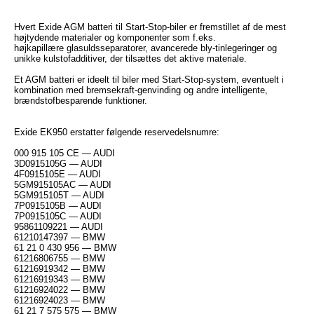
Hvert Exide AGM batteri til Start-Stop-biler er fremstillet af de mest
højtydende materialer og komponenter som f.eks.
højkapillære glasuldsseparatorer, avancerede bly-tinlegeringer og
unikke kulstofadditiver, der tilsættes det aktive materiale.
Et AGM batteri er ideelt til biler med Start-Stop-system, eventuelt i
kombination med bremsekraft-genvinding og andre intelligente,
brændstofbesparende funktioner.
Exide EK950 erstatter følgende reservedelsnumre:
000 915 105 CE — AUDI
3D0915105G — AUDI
4F0915105E — AUDI
5GM915105AC — AUDI
5GM915105T — AUDI
7P0915105B — AUDI
7P0915105C — AUDI
95861109221 — AUDI
61210147397 — BMW
61 21 0 430 956 — BMW
61216806755 — BMW
61216919342 — BMW
61216919343 — BMW
61216924022 — BMW
61216924023 — BMW
61 21 7 575 575 — BMW