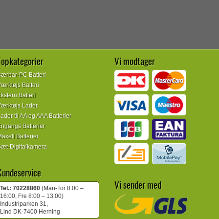
Topkategorier
Vi modtager
ærbar-PC Batteri
ærktøjs Batteri
kstern Batteri
ærktøjs Lader
ader til AA og AAA Batterier
ngangs Batterier
axell Batterier
æt-Digitalkamera
Kundeservice
Vi sender med
Tel.: 70228860
(Man-Tor 8:00 –
16:00, Fre 8:00 – 13:00)
Industriparken 31,
Lind DK-7400 Herning