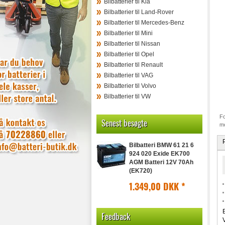
Bilbatterier til Kia
Bilbatterier til Land-Rover
Bilbatterier til Mercedes-Benz
Bilbatterier til Mini
Bilbatterier til Nissan
Bilbatterier til Opel
Bilbatterier til Renault
Bilbatterier til VAG
Bilbatterier til Volvo
Bilbatterier til VW
Fo
Senest besøgte
mo
Bilbatteri BMW 61 21 6
924 020 Exide EK700
AGM Batteri 12V 70Ah
(EK720)
1.349,00 DKK
*
Feedback