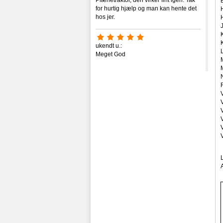
Plænetraktor, den virker fint igen. Tak
for hurtig hjælp og man kan hente det
hos jer.
ukendt u.:
Meget God