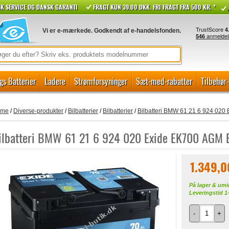
K SERVICE OG DANSK GARANTI
FRAGT KUN 39.00 DKK. FRI FRAGT FRA 500 KR. *
Vi er e-mærkede. Godkendt af e-handelsfonden.
gs Batterier
Ladere
Strømforsyninger
Sæt-med-rabatter
Tilbehør
ome
/
Diverse-produkter
/
Bilbatterier
/
Bilbatterier
/
Bilbatteri BMW 61 21 6 924 020
ilbatteri BMW 61 21 6 924 020 Exide EK700 AGM B
1.349,
På lager & umi
Leveringstid 1
-
+