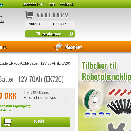
Batterier FAQ
Fragt
Feedback
VAREKURV
Varer:
0
|
0,00 DKK
*
-mv.
Magasinet
 Exide EK700 AGM-Batteri 12V 70Ah (EK720)
atteri 12V 70Ah (EK720)
00 DKK
Inkl. 25% Moms
Forsendelsesomkostninger
ddelbart tilgængelig
-4 dage
Køb