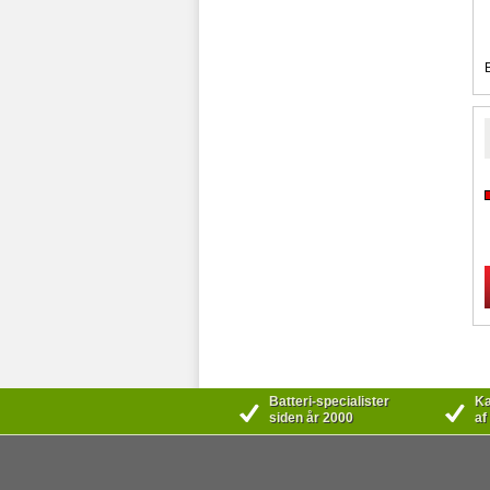
Batteri-specialister
Kæ
siden år 2000
af