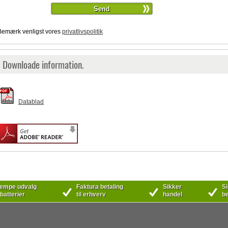
Bemærk venligst vores
privatlivspolitik
Downloade information.
Datablad
mpe udvalg
Faktura betaling
Sikker
Si
 batterier
til erhverv
handel
be