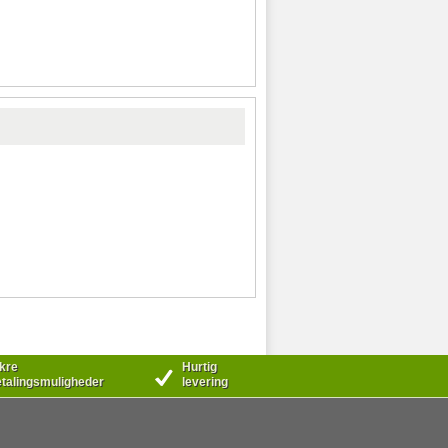
kre
Hurtig
talingsmuligheder
levering