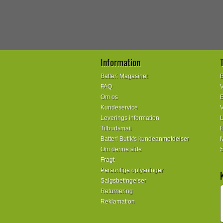
Information
Batteri Magasinet
B
FAQ
V
Om os
E
Kundeservice
V
Leverings information
L
Tilbudsmail
E
Batteri Butik's kundeanmeldelser
M
Om denne side
S
Fragt
Personlige oplysninger
Salgsbetingelser
Returnering
Reklamation