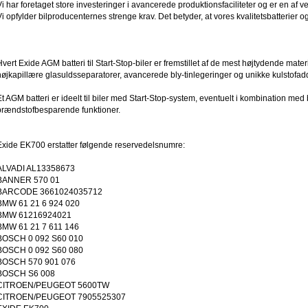
Vi har foretaget store investeringer i avancerede produktionsfaciliteter og er en af 
Vi opfylder bilproducenternes strenge krav. Det betyder, at vores kvalitetsbatterier og
Hvert Exide AGM batteri til Start-Stop-biler er fremstillet af de mest højtydende mat
højkapillære glasuldsseparatorer, avancerede bly-tinlegeringer og unikke kulstofaddit
Et AGM batteri er ideelt til biler med Start-Stop-system, eventuelt i kombination med
brændstofbesparende funktioner.
Exide EK700 erstatter følgende reservedelsnumre:
ALVADI AL13358673
BANNER 570 01
BARCODE 3661024035712
BMW 61 21 6 924 020
BMW 61216924021
BMW 61 21 7 611 146
BOSCH 0 092 S60 010
BOSCH 0 092 S60 080
BOSCH 570 901 076
BOSCH S6 008
CITROEN/PEUGEOT 5600TW
CITROEN/PEUGEOT 7905525307