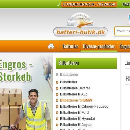
DANS
KUNDESERVICE: 70228860
Batterier
Diverse-produkter
Engan
Bilbatterier
H
Bilbatterier
B
Bilbatterier
Bilbatterier-Diverse
Bilbatterier til Audi
Bilbatterier til BMW
Bilbatterier til Citroen-Peugeot
Bilbatterier til Ford
Bilbatterier til Hyundai
Bilbatterier til Jaguar