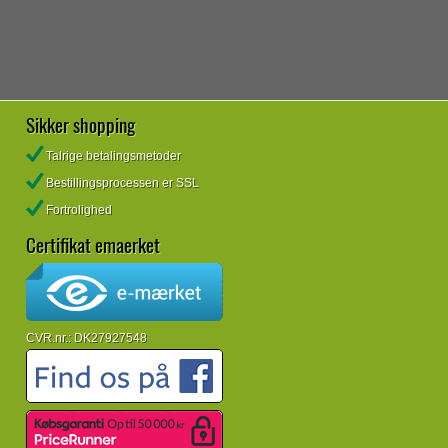
Sikker shopping
Talrige betalingsmetoder
Bestillingsprocessen er SSL
Fortrolighed
Certifikat emaerket
CVR.nr.: DK27927548