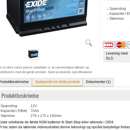
Spænding:
Kapacitet / Ef
Størrelse:
Levering med
GLS:
r at sikre varen passer anbefaler vi, at sammenligne billeder og
delnumre med dit gamle produkt. Samt produktets specifikationer.
Produktbeskrivelse
Spørgsmål om dette produkt
Dokumenter (1)
Produktbeskrivelse
Spænding:
12V
Kapacitet / Effekt:
70Ah
Størrelse:
278 x 175 x 190mm
Exide udviklede de første AGM batterier til Start-Stop-biler allerede i 2004.
Vi har siden da løbende videreudviklet denne teknologi og opnået betydelige forbedr