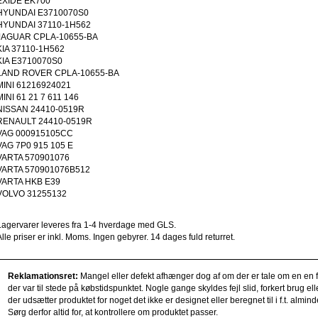
EXIDE EK700
HYUNDAI E3710070S0
HYUNDAI 37110-1H562
JAGUAR CPLA-10655-BA
KIA 37110-1H562
KIA E3710070S0
LAND ROVER CPLA-10655-BA
MINI 61216924021
MINI 61 21 7 611 146
NISSAN 24410-0519R
RENAULT 24410-0519R
VAG 000915105CC
VAG 7P0 915 105 E
VARTA 570901076
VARTA 570901076B512
VARTA HKB E39
VOLVO 31255132
Lagervarer leveres fra 1-4 hverdage med GLS.
Alle priser er inkl. Moms. Ingen gebyrer. 14 dages fuld returret.
Reklamationsret:
Mangel eller defekt afhænger dog af om der er tale om en en fe
der var til stede på købstidspunktet. Nogle gange skyldes fejl slid, forkert brug e
der udsætter produktet for noget det ikke er designet eller beregnet til i f.t. alm
Sørg derfor altid for, at kontrollere om produktet passer.