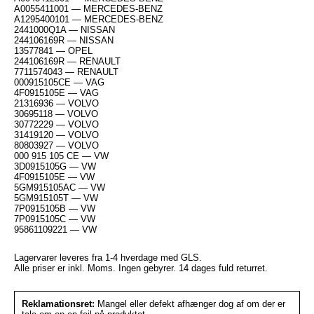
A0055411001 — MERCEDES-BENZ
A1295400101 — MERCEDES-BENZ
2441000Q1A — NISSAN
244106169R — NISSAN
13577841 — OPEL
244106169R — RENAULT
7711574043 — RENAULT
000915105CE — VAG
4F0915105E — VAG
21316936 — VOLVO
30695118 — VOLVO
30772229 — VOLVO
31419120 — VOLVO
80803927 — VOLVO
000 915 105 CE — VW
3D0915105G — VW
4F0915105E — VW
5GM915105AC — VW
5GM915105T — VW
7P0915105B — VW
7P0915105C — VW
95861109221 — VW
Lagervarer leveres fra 1-4 hverdage med GLS.
Alle priser er inkl. Moms. Ingen gebyrer. 14 dages fuld returret.
Reklamationsret:
Mangel eller defekt afhænger dog af om der er