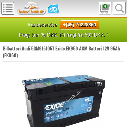
0
Kundeservice:
+(45) 70228860
Fragt kun 39 DKK. Fri fragt fra 500 DKK. *
Bilbatteri Audi 5GM915105T Exide EK950 AGM Batteri 12V 95Ah
(EK960)