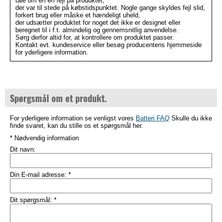
tale om en en fejl på produktet,
der var til stede på købstidspunktet. Nogle gange skyldes fejl slid,
forkert brug eller måske et hændeligt uheld,
der udsætter produktet for noget det ikke er designet eller
beregnet til i f.t. almindelig og gennemsnitlig anvendelse.
Sørg derfor altid for, at kontrollere om produktet passer.
Kontakt evt. kundeservice eller besøg producentens hjemmeside
for yderligere information.
Spørgsmål om et produkt.
For yderligere information se venligst vores
Batteri FAQ
Skulle du ikke
finde svaret, kan du stille os et spørgsmål her.
* Nødvendig information
Dit navn:
Din E-mail adresse:
*
Dit spørgsmål:
*