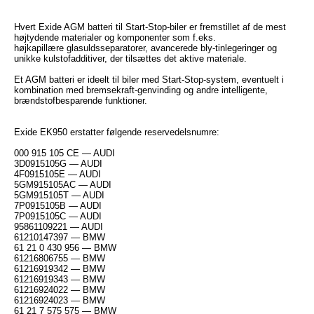
Hvert Exide AGM batteri til Start-Stop-biler er fremstillet af de mest
højtydende materialer og komponenter som f.eks.
højkapillære glasuldsseparatorer, avancerede bly-tinlegeringer og
unikke kulstofadditiver, der tilsættes det aktive materiale.
Et AGM batteri er ideelt til biler med Start-Stop-system, eventuelt i
kombination med bremsekraft-genvinding og andre intelligente,
brændstofbesparende funktioner.
Exide EK950 erstatter følgende reservedelsnumre:
000 915 105 CE — AUDI
3D0915105G — AUDI
4F0915105E — AUDI
5GM915105AC — AUDI
5GM915105T — AUDI
7P0915105B — AUDI
7P0915105C — AUDI
95861109221 — AUDI
61210147397 — BMW
61 21 0 430 956 — BMW
61216806755 — BMW
61216919342 — BMW
61216919343 — BMW
61216924022 — BMW
61216924023 — BMW
61 21 7 575 575 — BMW