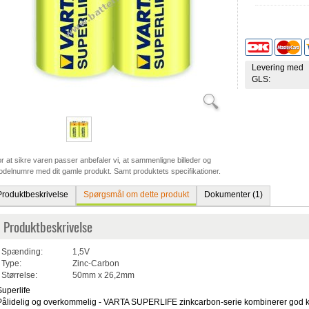
Levering med
GLS:
r at sikre varen passer anbefaler vi, at sammenligne billeder og
delnumre med dit gamle produkt. Samt produktets specifikationer.
Produktbeskrivelse
Spørgsmål om dette produkt
Dokumenter (1)
Produktbeskrivelse
Spænding:
1,5V
Type:
Zinc-Carbon
Størrelse:
50mm x 26,2mm
Superlife
Pålidelig og overkommelig - VARTA SUPERLIFE zinkcarbon-serie kombinerer god kv