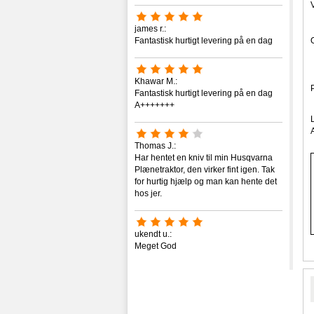
james r.:
Fantastisk hurtigt levering på en dag
Khawar M.:
Fantastisk hurtigt levering på en dag
A+++++++
Thomas J.:
Har hentet en kniv til min Husqvarna
Plænetraktor, den virker fint igen. Tak
for hurtig hjælp og man kan hente det
hos jer.
ukendt u.:
Meget God