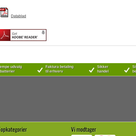
Datablad
mpe udvalg
Faktura betaling
Sikker
Si
 batterier
til erhverv
handel
be
Topkategorier
Vi modtager