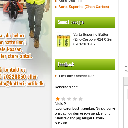
Varta-Max-Tech
Varta-Superlife-(Zinch-Carbon)
Senest besøgte
Varta Superlife Batteri
(Zinc-Carbon) R14 C 2er
02014101302
Feedback
Fo
mo
Læs alle anmeldelser
Køberne siger:
Niels P.:
laver varer bestilt søndag. Nu skriver vi
onsdag, og den er ikke sendt endnu.
Sindste gang jeg bruger Batteri-
butik.dk