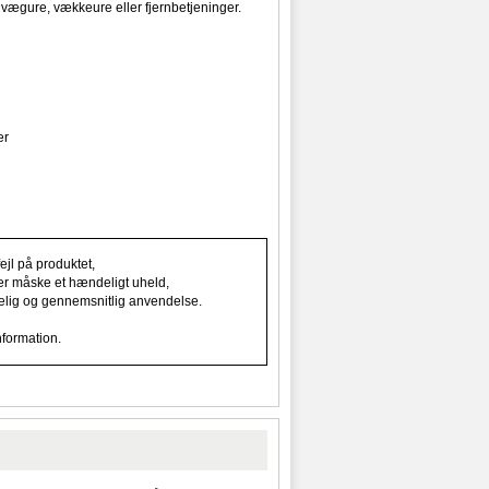
vægure, vækkeure eller fjernbetjeninger.
er
jl på produktet,
ller måske et hændeligt uheld,
indelig og gennemsnitlig anvendelse.
nformation.