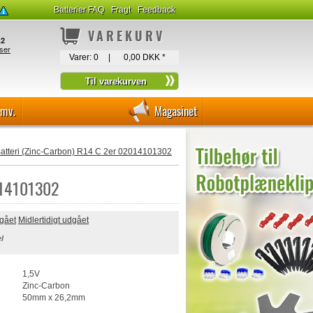
Batterier FAQ
Fragt
Feedback
VAREKURV
Varer:
0
|
0,00 DKK
*
-mv.
Magasinet
 Batteri (Zinc-Carbon) R14 C 2er 02014101302
2014101302
dgået
Midlertidigt udgået
l
1,5V
Zinc-Carbon
50mm x 26,2mm