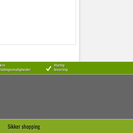
kre
Hurtig
talingsmuligheder
levering
Sikker shopping