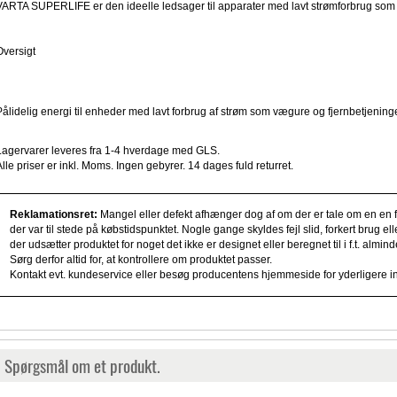
VARTA SUPERLIFE er den ideelle ledsager til apparater med lavt strømforbrug som 
Oversigt
Pålidelig energi til enheder med lavt forbrug af strøm som vægure og fjernbetjening
Lagervarer leveres fra 1-4 hverdage med GLS.
Alle priser er inkl. Moms. Ingen gebyrer. 14 dages fuld returret.
Reklamationsret:
Mangel eller defekt afhænger dog af om der er tale om en en fe
der var til stede på købstidspunktet. Nogle gange skyldes fejl slid, forkert brug e
der udsætter produktet for noget det ikke er designet eller beregnet til i f.t. alm
Sørg derfor altid for, at kontrollere om produktet passer.
Kontakt evt. kundeservice eller besøg producentens hjemmeside for yderligere i
Spørgsmål om et produkt.