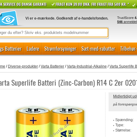
K SERVICE OG DANSK GARANTI
FRAGT KUN 39.00 DKK. FRI FRAGT FRA 500 KR. *
Vi er e-mærkede. Godkendt af e-handelsfonden.
gs Batterier
Ladere
Strømforsyninger
Sæt-med-rabatter
Tilbehør
ome
/
Diverse-produkter
/
Varta Batterier
/
Varta-Industrial-Alkaline
/
Varta Superlife
arta Superlife Batteri (Zinc-Carbon) R14 C 2er 0
Midlertidigt u
på forespørgse
Spænding:
Type:
Størrelse: