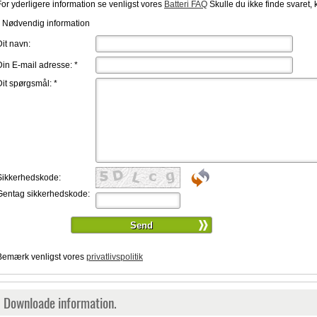
For yderligere information se venligst vores
Batteri FAQ
Skulle du ikke finde svaret, 
* Nødvendig information
Dit navn:
Din E-mail adresse:
*
Dit spørgsmål:
*
Sikkerhedskode:
Gentag sikkerhedskode:
Bemærk venligst vores
privatlivspolitik
Downloade information.