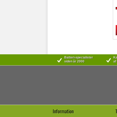
Batteri-specialister
Kæ
siden år 2000
af
Information