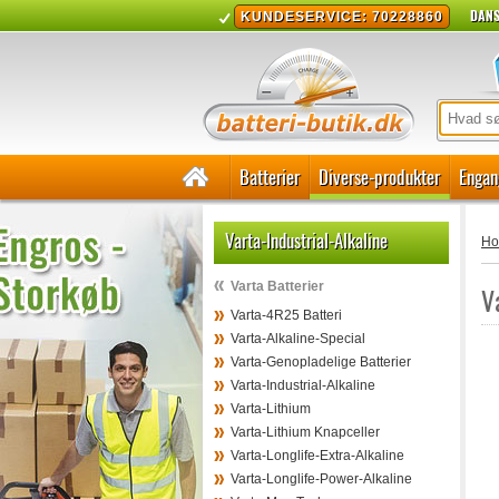
DANS
KUNDESERVICE: 70228860
Batterier
Diverse-produkter
Engan
Varta-Industrial-Alkaline
H
Varta Batterier
V
Varta-4R25 Batteri
Varta-Alkaline-Special
Varta-Genopladelige Batterier
Varta-Industrial-Alkaline
Varta-Lithium
Varta-Lithium Knapceller
Varta-Longlife-Extra-Alkaline
Varta-Longlife-Power-Alkaline