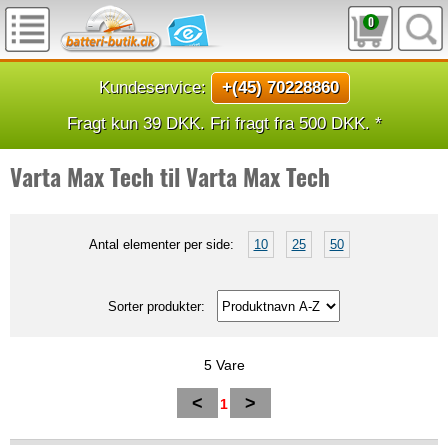
0
Kundeservice:
+(45) 70228860
Fragt kun 39 DKK. Fri fragt fra 500 DKK. *
Varta Max Tech til Varta Max Tech
Antal elementer per side:
10
25
50
Sorter produkter:
5 Vare
<
>
1