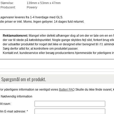
Størrelse:
139mm x 53mm x 47mm
Producent:
Powery
Lagervarer leveres fra 1-4 hverdage med GLS.
Alle priser er inkl. Moms. Ingen gebyrer. 14 dages fuld returret.
Reklamationsret:
Mangel eller defekt afhænger dog af om der er tale om en en fe
der var til stede på købstidspunktet. Nogle gange skyldes fejl slid, forkert brug e
der udsætter produktet for noget det ikke er designet eller beregnet til i f.t. alm
Sørg derfor altid for, at kontrollere om produktet passer.
Kontakt evt. kundeservice eller besøg producentens hjemmeside for yderligere i
Spørgsmål om et produkt.
For yderligere information se venligst vores
Batteri FAQ
Skulle du ikke finde svaret, 
* Nødvendig information
Dit navn:
Din E-mail adresse:
*