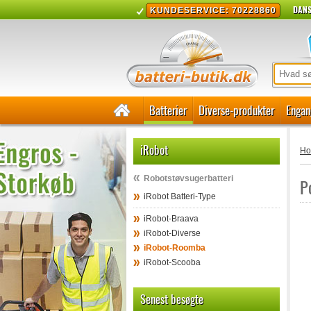
DANS
KUNDESERVICE: 70228860
Batterier
Diverse-produkter
Engan
iRobot
H
Robotstøvsugerbatteri
P
iRobot Batteri-Type
iRobot-Braava
iRobot-Diverse
iRobot-Roomba
iRobot-Scooba
Senest besøgte