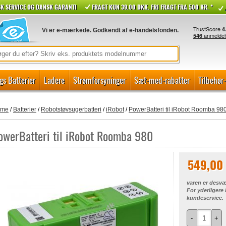
K SERVICE OG DANSK GARANTI
FRAGT KUN 39.00 DKK. FRI FRAGT FRA 500 KR. *
Vi er e-mærkede. Godkendt af e-handelsfonden.
gs Batterier
Ladere
Strømforsyninger
Sæt-med-rabatter
Tilbehør
ome
/
Batterier
/
Robotstøvsugerbatteri
/
iRobot
/
PowerBatteri til iRobot Roomba 98
owerBatteri til iRobot Roomba 980
549,00
varen er desvæ
For yderligere
kundeservice.
-
+