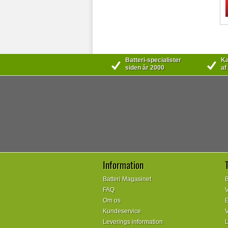
Batteri-specialister
Kæ
siden år 2000
af
Information
Batteri Magasinet
B
FAQ
V
Om os
E
Kundeservice
V
Leverings information
L