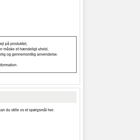
jl på produktet,
ller måske et hændeligt uheld,
indelig og gennemsnitlig anvendelse.
nformation.
kan du stille os et spørgsmål her.