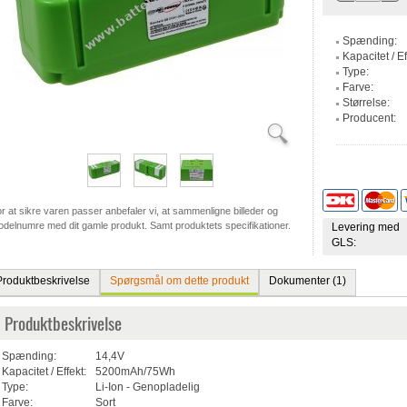
Spænding:
Kapacitet / Ef
Type:
Farve:
Størrelse:
Producent:
r at sikre varen passer anbefaler vi, at sammenligne billeder og
delnumre med dit gamle produkt. Samt produktets specifikationer.
Levering med
GLS:
Produktbeskrivelse
Spørgsmål om dette produkt
Dokumenter (1)
Produktbeskrivelse
Spænding:
14,4V
Kapacitet / Effekt:
5200mAh/75Wh
Type:
Li-Ion - Genopladelig
Farve:
Sort