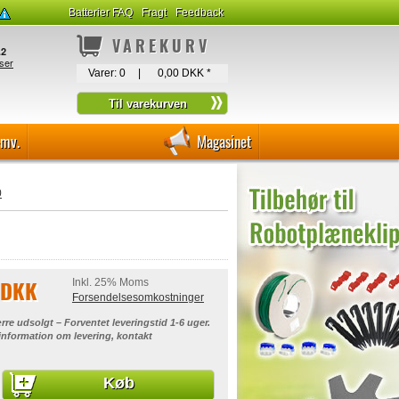
Batterier FAQ
Fragt
Feedback
VAREKURV
Varer:
0
|
0,00 DKK
*
-mv.
Magasinet
0
 DKK
Inkl. 25% Moms
Forsendelsesomkostninger
rre udsolgt – Forventet leveringstid 1-6 uger.
 information om levering, kontakt
Køb