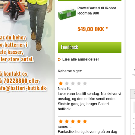
PowerBatteri til iRobot
Roomba 980
549,00 DKK
*
Feedback
Læs alle anmeldelser
Fo
Køberne siger:
mo
Niels P.:
laver varer bestilt søndag. Nu skriver vi
onsdag, og den er ikke sendt endnu.
Sindste gang jeg bruger Batteri-
butik.dk
james r.:
Fantastisk hurtigt levering på en dag