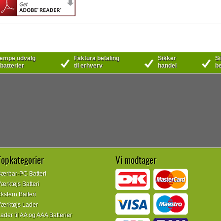
mpe udvalg
Faktura betaling
Sikker
Si
 batterier
til erhverv
handel
be
Topkategorier
Vi modtager
ærbar-PC Batteri
ærktøjs Batteri
kstern Batteri
ærktøjs Lader
ader til AA og AAA Batterier