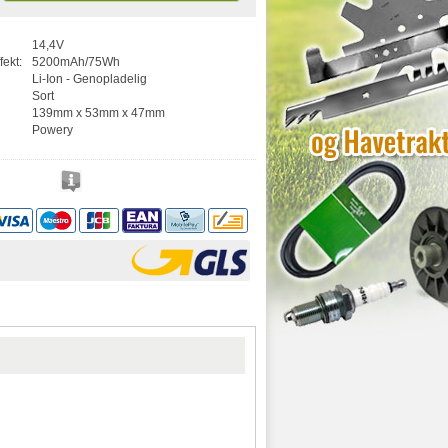
14,4V
fekt:
5200mAh/75Wh
Li-Ion - Genopladelig
Sort
139mm x 53mm x 47mm
Powery