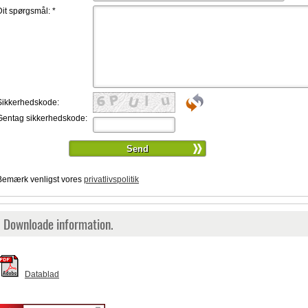
Dit spørgsmål:
*
Sikkerhedskode:
Gentag sikkerhedskode:
Bemærk venligst vores
privatlivspolitik
Downloade information.
Datablad