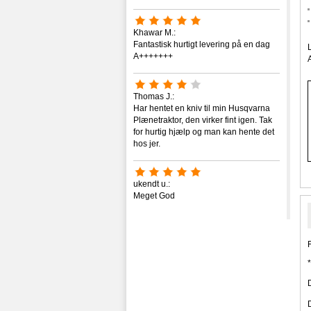
Khawar M.:
Fantastisk hurtigt levering på en dag
A+++++++
Thomas J.:
Har hentet en kniv til min Husqvarna
Plænetraktor, den virker fint igen. Tak
for hurtig hjælp og man kan hente det
hos jer.
ukendt u.:
Meget God