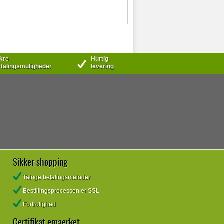
kre
Hurtig
talingsmuligheder
levering
Sikker shopping
Talrige betalingsmetoder
Bestillingsprocessen er SSL
Fortrolighed
Certifikat emaerket