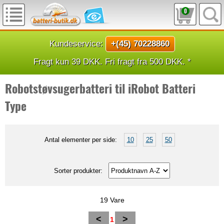
0
Kundeservice:
+(45) 70228860
Fragt kun 39 DKK. Fri fragt fra 500 DKK. *
Robotstøvsugerbatteri til iRobot Batteri
Type
Antal elementer per side:
10
25
50
Sorter produkter:
19 Vare
<
>
1