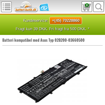
0
Kundeservice:
+(45) 70228860
Fragt kun 39 DKK. Fri fragt fra 500 DKK. *
Batteri kompatibel med Asus Typ 02B200-03660500