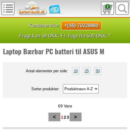
0
Kundeservice:
+(45) 70228860
Fragt kun 39 DKK. Fri fragt fra 500 DKK. *
Laptop Bærbar PC batteri til ASUS M
Antal elementer per side:
10
25
50
Sorter produkter:
69 Vare
<
>
1
2
3