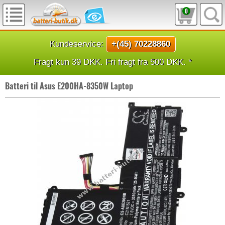
0
Kundeservice:
+(45) 70228860
Fragt kun 39 DKK. Fri fragt fra 500 DKK. *
Batteri til Asus E200HA-8350W Laptop