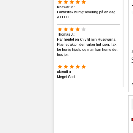
Khawar M.:
Fantastisk hurtigt levering på en dag
A+++++++
Thomas J.:
Har hentet en kniv til min Husqvarna
Plænetraktor, den virker fint igen. Tak
for hurtig hjælp og man kan hente det
hos jer.
*
ukendt u.:
Meget God