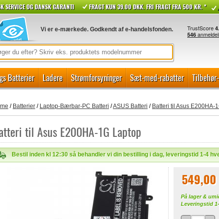
K SERVICE OG DANSK GARANTI
FRAGT KUN 39.00 DKK. FRI FRAGT FRA 500 KR. *
Vi er e-mærkede. Godkendt af e-handelsfonden.
gs Batterier
Ladere
Strømforsyninger
Sæt-med-rabatter
Tilbehør
ome
/
Batterier
/
Laptop-Bærbar-PC Batteri
/
ASUS Batteri
/
Batteri til Asus E200HA-
atteri til Asus E200HA-1G Laptop
Bestil inden kl 12:30 så behandler vi din bestilling i dag, leveringstid 1-4 h
549,00
På lager & umi
Leveringstid 1