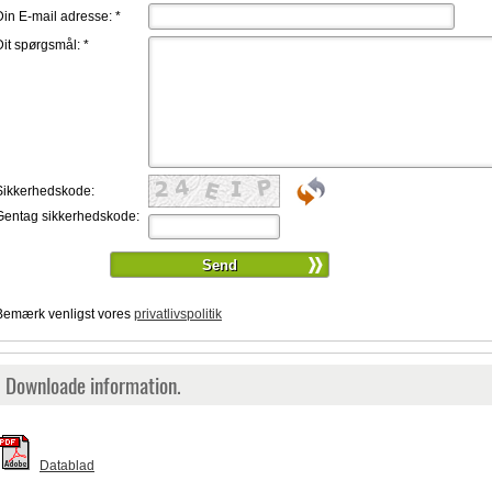
Din E-mail adresse:
*
Dit spørgsmål:
*
Sikkerhedskode:
Gentag sikkerhedskode:
Bemærk venligst vores
privatlivspolitik
Downloade information.
Datablad