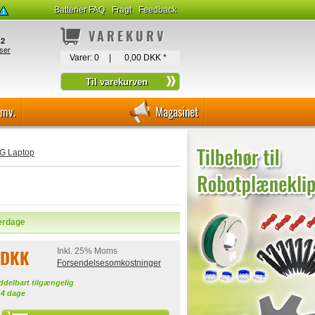
Batterier FAQ
Fragt
Feedback
VAREKURV
Varer:
0
|
0,00 DKK
*
-mv.
Magasinet
1G Laptop
verdage
 DKK
Inkl. 25% Moms
Forsendelsesomkostninger
ddelbart tilgængelig
-4 dage