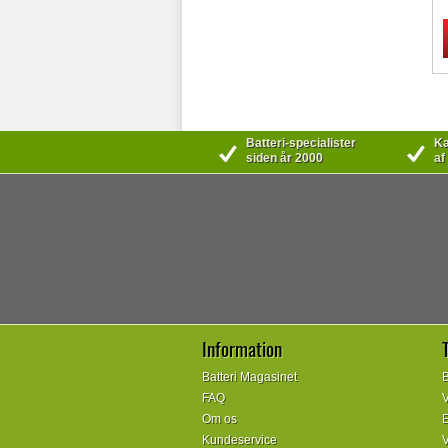
Batteri-specialister
Kæ
siden år 2000
af
Information
Batteri Magasinet
B
FAQ
V
Om os
E
Kundeservice
V