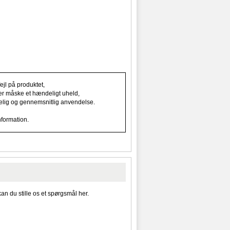
jl på produktet,
ller måske et hændeligt uheld,
indelig og gennemsnitlig anvendelse.
nformation.
kan du stille os et spørgsmål her.