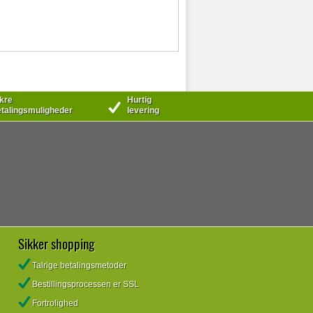
kre
Hurtig
talingsmuligheder
levering
Sikker shopping
Talrige betalingsmetoder
Bestillingsprocessen er SSL
Fortrolighed