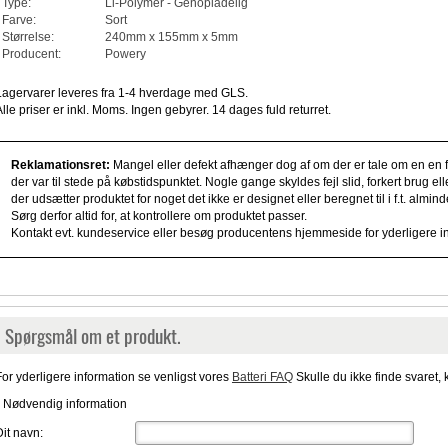
Type:
Li-Polymer - Genopladelig
Farve:
Sort
Størrelse:
240mm x 155mm x 5mm
Producent:
Powery
Lagervarer leveres fra 1-4 hverdage med GLS.
Alle priser er inkl. Moms. Ingen gebyrer. 14 dages fuld returret.
Reklamationsret:
Mangel eller defekt afhænger dog af om der er tale om en en fe
der var til stede på købstidspunktet. Nogle gange skyldes fejl slid, forkert brug e
der udsætter produktet for noget det ikke er designet eller beregnet til i f.t. alm
Sørg derfor altid for, at kontrollere om produktet passer.
Kontakt evt. kundeservice eller besøg producentens hjemmeside for yderligere i
Spørgsmål om et produkt.
For yderligere information se venligst vores
Batteri FAQ
Skulle du ikke finde svaret, 
* Nødvendig information
Dit navn: