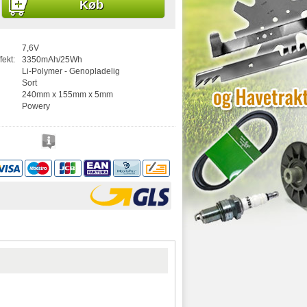
Køb
7,6V
fekt:
3350mAh/25Wh
Li-Polymer - Genopladelig
Sort
240mm x 155mm x 5mm
Powery