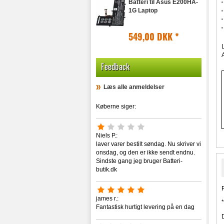
Batteri til Asus E200HA-
ASUS-Transformer-Flip
1G Laptop
ASUS-TUF-Gaming
ASUS-U
549,00 DKK
*
ASUS-Ultrabook
ASUS-UX
ASUS-V
Feedback
ASUS-VivoBook
ASUS-VX
Læs alle anmeldelser
ASUS-W
ASUS-X
Køberne siger:
ASUS-Z
ASUS-ZenBook
ASUS-Zephyrus
Niels P.:
laver varer bestilt søndag. Nu skriver vi
onsdag, og den er ikke sendt endnu.
Sindste gang jeg bruger Batteri-
butik.dk
james r.:
Fantastisk hurtigt levering på en dag