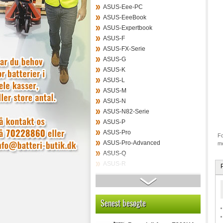
ASUS-Eee-PC
ASUS-EeeBook
ASUS-Expertbook
ASUS-F
ASUS-FX-Serie
ASUS-G
ASUS-K
ASUS-L
ASUS-M
ASUS-N
ASUS-N82-Serie
ASUS-P
ASUS-Pro
Fo
ASUS-Pro-Advanced
mo
ASUS-Q
ASUS-R
Asus-Rog
ASUS-S
ASUS-T
Senest besøgte
ASUS-Taichi
ASUS-Transformer-Book