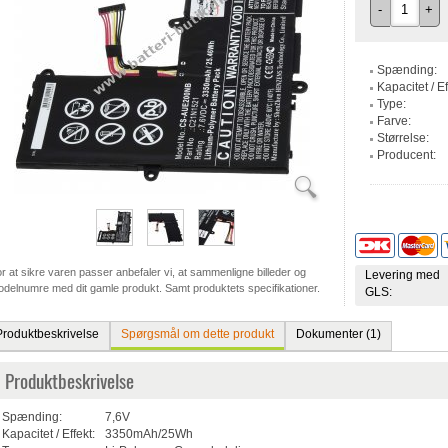
-
+
Spænding:
Kapacitet / Ef
Type:
Farve:
Størrelse:
Producent:
r at sikre varen passer anbefaler vi, at sammenligne billeder og
Levering med
delnumre med dit gamle produkt. Samt produktets specifikationer.
GLS:
Produktbeskrivelse
Spørgsmål om dette produkt
Dokumenter (1)
Produktbeskrivelse
Spænding:
7,6V
Kapacitet / Effekt:
3350mAh/25Wh