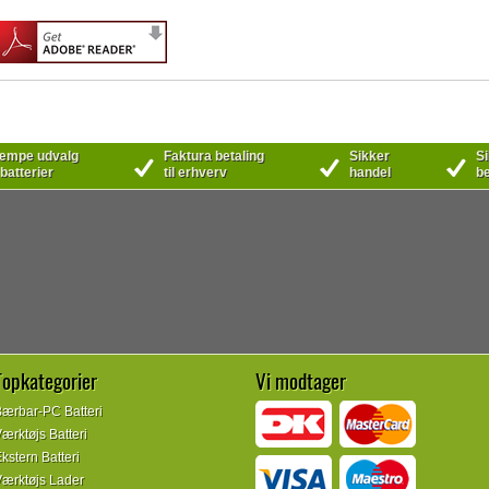
mpe udvalg
Faktura betaling
Sikker
Si
 batterier
til erhverv
handel
be
Topkategorier
Vi modtager
ærbar-PC Batteri
ærktøjs Batteri
kstern Batteri
ærktøjs Lader