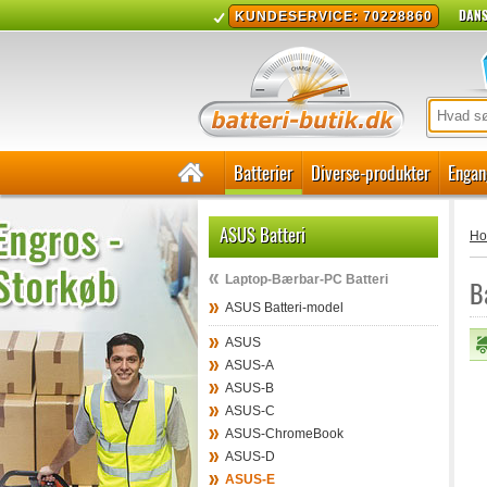
DANS
KUNDESERVICE: 70228860
Batterier
Diverse-produkter
Engan
ASUS Batteri
H
Laptop-Bærbar-PC Batteri
B
ASUS Batteri-model
ASUS
ASUS-A
ASUS-B
ASUS-C
ASUS-ChromeBook
ASUS-D
ASUS-E