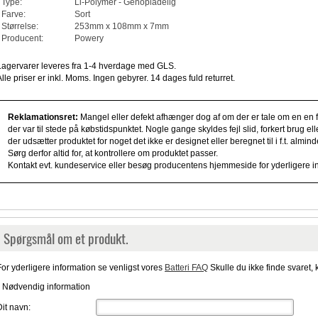
Type:
Li-Polymer - Genopladelig
Farve:
Sort
Størrelse:
253mm x 108mm x 7mm
Producent:
Powery
Lagervarer leveres fra 1-4 hverdage med GLS.
Alle priser er inkl. Moms. Ingen gebyrer. 14 dages fuld returret.
Reklamationsret:
Mangel eller defekt afhænger dog af om der er tale om en en fe
der var til stede på købstidspunktet. Nogle gange skyldes fejl slid, forkert brug e
der udsætter produktet for noget det ikke er designet eller beregnet til i f.t. alm
Sørg derfor altid for, at kontrollere om produktet passer.
Kontakt evt. kundeservice eller besøg producentens hjemmeside for yderligere i
Spørgsmål om et produkt.
For yderligere information se venligst vores
Batteri FAQ
Skulle du ikke finde svaret, 
* Nødvendig information
Dit navn: