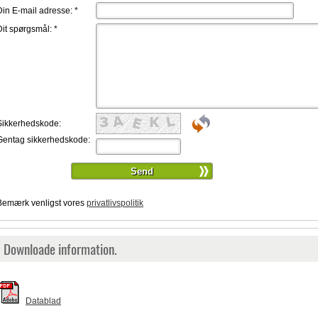
Din E-mail adresse:
*
Dit spørgsmål:
*
Sikkerhedskode:
Gentag sikkerhedskode:
Bemærk venligst vores
privatlivspolitik
Downloade information.
Datablad