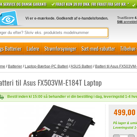
K SERVICE OG DANSK GARANTI
FRAGT KUN 39.00 DKK. FRI FRAGT FRA 500 KR. *
Vi er e-mærkede. Godkendt af e-handelsfonden.
gs Batterier
Ladere
Strømforsyninger
Sæt-med-rabatter
Tilbehør
ome
/
Batterier
/
Laptop-Bærbar-PC Batteri
/
ASUS Batteri
/
Batteri til Asus FX503V
atteri til Asus FX503VM-E184T Laptop
Bestil inden kl 15:00 så behandler vi din bestilling i dag, leveringstid 1-4 h
499,00
På lager & umi
Leveringstid 1