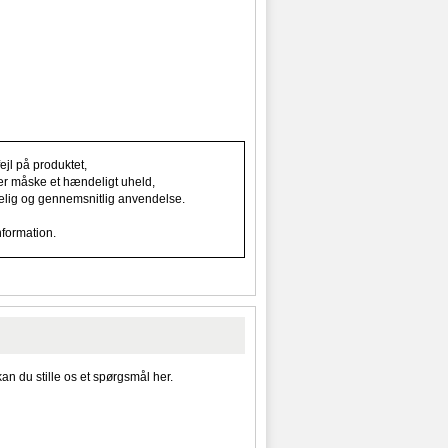
jl på produktet,
ller måske et hændeligt uheld,
indelig og gennemsnitlig anvendelse.
nformation.
kan du stille os et spørgsmål her.