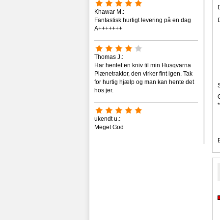
Khawar M.:
Fantastisk hurtigt levering på en dag
A+++++++
Thomas J.:
Har hentet en kniv til min Husqvarna
Plænetraktor, den virker fint igen. Tak
for hurtig hjælp og man kan hente det
hos jer.
*
ukendt u.:
Meget God