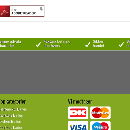
mpe udvalg
Faktura betaling
Sikker
Si
 batterier
til erhverv
handel
be
Topkategorier
Vi modtager
ærbar-PC Batteri
ærktøjs Batteri
kstern Batteri
ærktøjs Lader