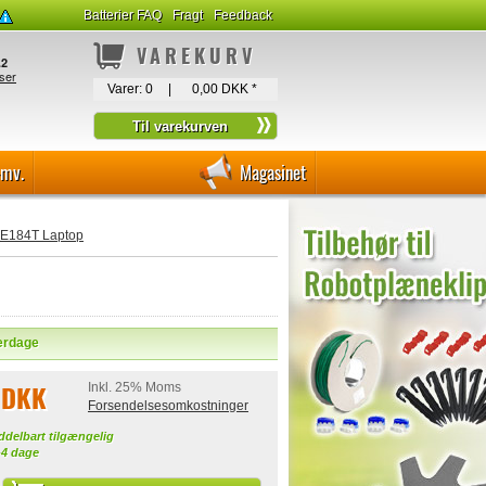
Batterier FAQ
Fragt
Feedback
VAREKURV
Varer:
0
|
0,00 DKK
*
-mv.
Magasinet
M-E184T Laptop
verdage
 DKK
Inkl. 25% Moms
Forsendelsesomkostninger
ddelbart tilgængelig
-4 dage