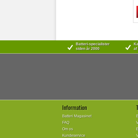
Batteri-specialister
Kæ
siden år 2000
af
Information
Batteri Magasinet
B
FAQ
V
Om os
E
Kundeservice
V