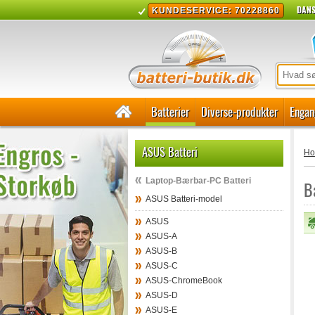
DANS
KUNDESERVICE: 70228860
Batterier
Diverse-produkter
Engan
ASUS Batteri
H
Laptop-Bærbar-PC Batteri
B
ASUS Batteri-model
ASUS
ASUS-A
ASUS-B
ASUS-C
ASUS-ChromeBook
ASUS-D
ASUS-E