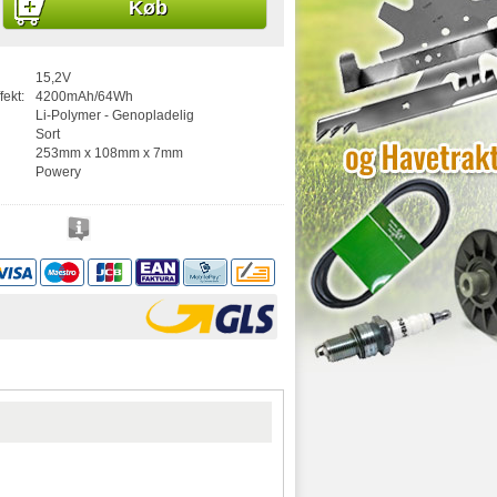
Køb
15,2V
fekt:
4200mAh/64Wh
Li-Polymer - Genopladelig
Sort
253mm x 108mm x 7mm
Powery