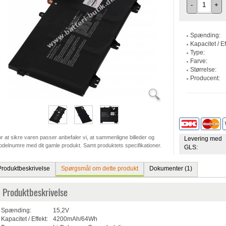
-
+
Spænding:
Kapacitet / Ef
Type:
Farve:
Størrelse:
Producent:
r at sikre varen passer anbefaler vi, at sammenligne billeder og
Levering med
delnumre med dit gamle produkt. Samt produktets specifikationer.
GLS:
Produktbeskrivelse
Spørgsmål om dette produkt
Dokumenter (1)
Produktbeskrivelse
Spænding:
15,2V
Kapacitet / Effekt:
4200mAh/64Wh