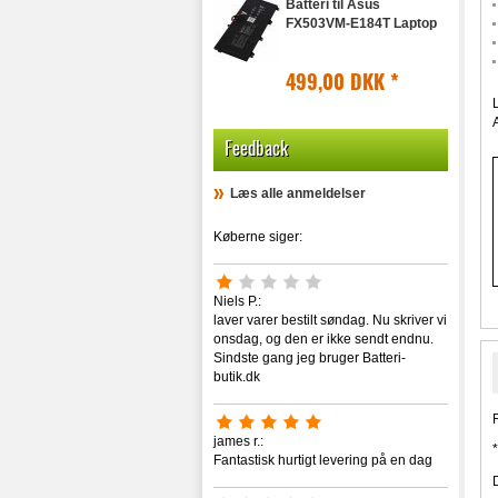
Batteri til Asus
ASUS-Transformer-Flip
FX503VM-E184T Laptop
ASUS-TUF-Gaming
ASUS-U
499,00 DKK
*
ASUS-Ultrabook
ASUS-UX
ASUS-V
Feedback
ASUS-VivoBook
ASUS-VX
Læs alle anmeldelser
ASUS-W
ASUS-X
Køberne siger:
ASUS-Z
ASUS-ZenBook
ASUS-Zephyrus
Niels P.:
laver varer bestilt søndag. Nu skriver vi
onsdag, og den er ikke sendt endnu.
Sindste gang jeg bruger Batteri-
butik.dk
james r.:
Fantastisk hurtigt levering på en dag