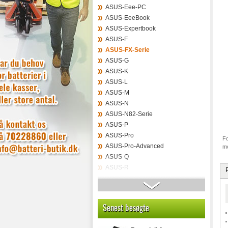
ASUS-Eee-PC
ASUS-EeeBook
ASUS-Expertbook
ASUS-F
ASUS-FX-Serie
ASUS-G
ASUS-K
ASUS-L
ASUS-M
ASUS-N
ASUS-N82-Serie
ASUS-P
ASUS-Pro
Fo
ASUS-Pro-Advanced
mo
ASUS-Q
ASUS-R
Asus-Rog
ASUS-S
ASUS-T
Senest besøgte
ASUS-Taichi
ASUS-Transformer-Book