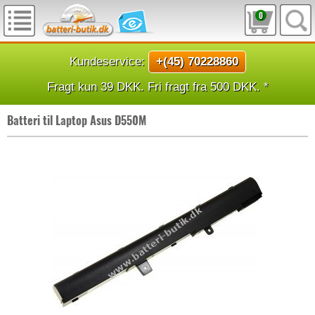
0
Kundeservice:
+(45) 70228860
Fragt kun 39 DKK. Fri fragt fra 500 DKK. *
Batteri til Laptop Asus D550M